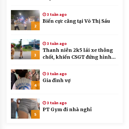
3 tuần ago
Biến cực căng tại Võ Thị Sáu
2
3 tuần ago
Thanh niên 2k5 lái xe thông
3
chốt, khiến CSGT đứng hình
mất mấy giây
3 tuần ago
Gia đình vợ
4
3 tuần ago
PT Gym đi nhà nghỉ
5