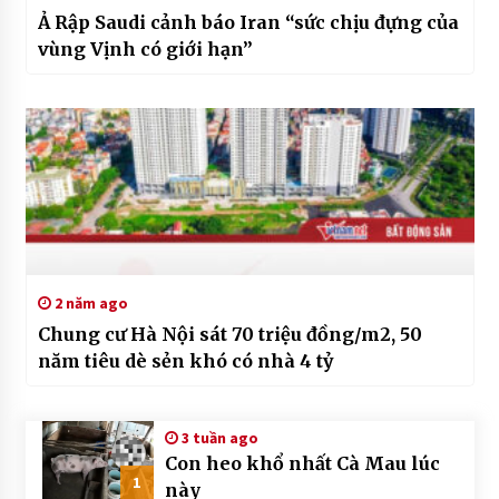
Ả Rập Saudi cảnh báo Iran “sức chịu đựng của
vùng Vịnh có giới hạn”
2 năm ago
Chung cư Hà Nội sát 70 triệu đồng/m2, 50
năm tiêu dè sẻn khó có nhà 4 tỷ
3 tuần ago
Con heo khổ nhất Cà Mau lúc
1
này