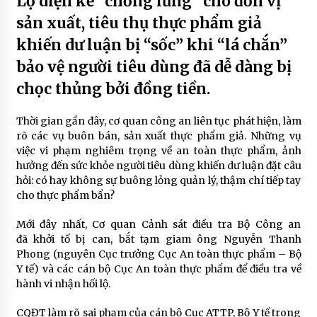
Lộ diện kẻ “chống lưng” cho đơn vị
sản xuất, tiêu thụ thực phẩm giả
khiến dư luận bị “sốc” khi “lá chắn”
bảo vệ người tiêu dùng đã dễ dàng bị
chọc thủng bởi đồng tiền.
Thời gian gần đây, cơ quan công an liên tục phát hiện, làm
rõ các vụ buôn bán, sản xuất thực phẩm giả. Những vụ
việc vi phạm nghiêm trọng về an toàn thực phẩm, ảnh
hưởng đến sức khỏe người tiêu dùng khiến dư luận đặt câu
hỏi: có hay không sự buông lỏng quản lý, thậm chí tiếp tay
cho thực phẩm bẩn?
Mới đây nhất, Cơ quan Cảnh sát điều tra Bộ Công an
đã khởi tố bị can, bắt tạm giam ông Nguyễn Thanh
Phong (nguyên Cục trưởng Cục An toàn thực phẩm – Bộ
Y tế) và các cán bộ Cục An toàn thực phẩm để điều tra về
hành vi nhận hối lộ.
CQĐT làm rõ sai phạm của cán bộ Cục ATTP, Bộ Y tế trong