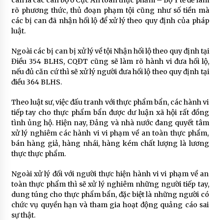
can là các cán bộ ở Cục An toàn thực phẩm – Bộ Y tế để làm
rõ phương thức, thủ đoạn phạm tội cũng như số tiền mà
các bị can đã nhận hối lộ để xử lý theo quy định của pháp
luật.
Ngoài các bị can bị xử lý về tội Nhận hối lộ theo quy định tại
Điều 354 BLHS, CQĐT cũng sẽ làm rõ hành vi đưa hối lộ,
nếu đủ căn cứ thì sẽ xử lý người đưa hối lộ theo quy định tại
điều 364 BLHS.
Theo luật sư, việc đấu tranh với thực phẩm bẩn, các hành vi
tiếp tay cho thực phẩm bẩn được dư luận xã hội rất đồng
tình ủng hộ. Hiện nay, Đảng và nhà nước đang quyết tâm
xử lý nghiêm các hành vi vi phạm về an toàn thực phẩm,
bán hàng giả, hàng nhái, hàng kém chất lượng là lương
thực thực phẩm.
Ngoài xử lý đối với người thực hiện hành vi vi phạm về an
toàn thực phẩm thì sẽ xử lý nghiêm những người tiếp tay,
dung túng cho thực phẩm bẩn, đặc biệt là những người có
chức vụ quyền hạn và tham gia hoạt động quảng cáo sai
sự thật.