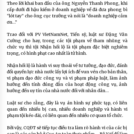
Theo lời khai ban đầu của ông Nguyễn Thanh Phong, khi
cấp dưới đi hậu kiểm ở doanh nghiệp về đã đưa phong bì
“lót tay” cho ông cục trưởng và nói là “doanh nghiệp cảm
ơn…”
Trao đổi với PV VietNamNet, Tiến sỹ, luật sư Đặng Văn
Cường cho hay, trong các tội phạm về tham nhũng và
chức vụ thì tội Nhận hối lộ là tội phạm đặc biệt nghiêm
trọng, có hình phạt cao nhất là tử hình.
Nhận hối lộ là hành vi suy thoái về tư tưởng, đạo đức, đánh
đổi quyền lực nhà nước lấy lợi ích để vun vén cho bản thân,
vi phạm đạo đức công vụ và vi phạm pháp luật, làm ảnh
hưởng đến tính đúng đắn của hoạt động công vụ, ảnh
hưởng đến uy tín của nhà nước đối với nhân dân…
Luật sư cho rằng, đây là vụ án hình sự phức tạp, có liên
quan đến nhiều bị can, nhiều doanh nghiệp và hành vi
phạm tội kéo dài, có liên quan đến nhiều cơ quan tổ chức.
Bởi vậy, CQĐT sẽ tiếp tục điều tra làm rõ hành vi của các bị