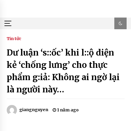
Skip
to
content
Tin tức
Dư luận ‘s::ốc’ khi l::ộ diện
kẻ ‘chống lưng’ cho thực
phẩm g:iả: Không ai ngờ lại
là người này…
giangnguyen
1 năm ago