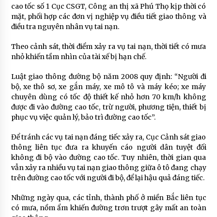
cao tốc số 1 Cục CSGT, Công an thị xã Phú Thọ kịp thời có
mặt, phối hợp các đơn vị nghiệp vụ điều tiết giao thông và
điều tra nguyên nhân vụ tai nạn.
Theo cảnh sát, thời điểm xảy ra vụ tai nạn, thời tiết có mưa
nhỏ khiến tầm nhìn của tài xế bị hạn chế.
Luật giao thông đường bộ năm 2008 quy định: “Người đi
bộ, xe thô sơ, xe gắn máy, xe mô tô và máy kéo; xe máy
chuyên dùng có tốc độ thiết kế nhỏ hơn 70 km/h không
được đi vào đường cao tốc, trừ người, phương tiện, thiết bị
phục vụ việc quản lý, bảo trì đường cao tốc”.
Để tránh các vụ tai nạn đáng tiếc xảy ra, Cục Cảnh sát giao
thông liên tục đưa ra khuyến cáo người dân tuyệt đối
không đi bộ vào đường cao tốc. Tuy nhiên, thời gian qua
vẫn xảy ra nhiều vụ tai nạn giao thông giữa ô tô đang chạy
trên đường cao tốc với người đi bộ, để lại hậu quả đáng tiếc.
Những ngày qua, các tỉnh, thành phố ở miền Bắc liên tục
có mưa, nồm ẩm khiến đường trơn trượt gây mất an toàn