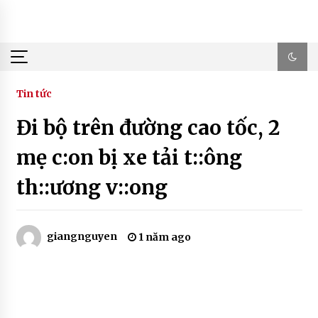
Skip
to
content
Tin tức
Đi bộ trên đường cao tốc, 2
mẹ c:on bị xe tải t::ông
th::ương v::ong
giangnguyen
1 năm ago