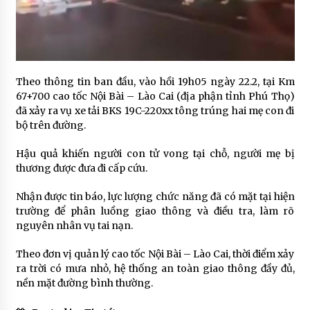
Theo thông tin ban đầu, vào hồi 19h05 ngày 22.2, tại Km
67+700 cao tốc Nội Bài – Lào Cai (địa phận tỉnh Phú Thọ)
đã xảy ra vụ xe tải BKS 19C-220xx tông trúng hai mẹ con đi
bộ trên đường.
Hậu quả khiến người con tử vong tại chỗ, người mẹ bị
thương được đưa đi cấp cứu.
Nhận được tin báo, lực lượng chức năng đã có mặt tại hiện
trường để phân luồng giao thông và điều tra, làm rõ
nguyên nhân vụ tai nạn.
Theo đơn vị quản lý cao tốc Nội Bài – Lào Cai, thời điểm xảy
ra trời có mưa nhỏ, hệ thống an toàn giao thông đầy đủ,
nền mặt đường bình thường.