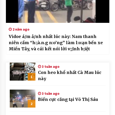
2 năm ago
Vidoe á/m ả/nh nhất lúc này: Nam thanh
niên cầm “h:;à.n.g n:o’ng” làm l:o:ạn bến xe
Miền Tây, và cái kết nói lời v;;ĩnh b;iệt
3 tuần ago
Con heo khổ nhất Cà Mau lúc
1
này
3 tuần ago
Biến cực căng tại Võ Thị Sáu
2