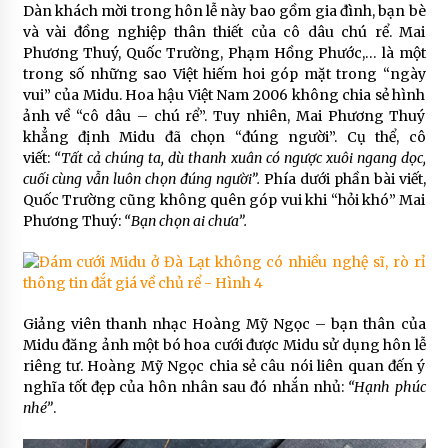
Dàn khách mời trong hôn lễ này bao gồm gia đình, bạn bè
và vài đồng nghiệp thân thiết của cô dâu chú rể. Mai
Phương Thuý, Quốc Trường, Phạm Hồng Phước,… là một
trong số những sao Việt hiếm hoi góp mặt trong “ngày
vui” của Midu. Hoa hậu Việt Nam 2006 không chia sẻ hình
ảnh về “cô dâu – chú rể”. Tuy nhiên, Mai Phương Thuý
khẳng định Midu đã chọn “đúng người”. Cụ thể, cô
viết:
“Tất cả chúng ta, dù thanh xuân có ngược xuôi ngang dọc,
cuối cùng vẫn luôn chọn đúng người”.
Phía dưới phần bài viết,
Quốc Trường cũng không quên góp vui khi “hỏi khó” Mai
Phương Thuý:
“Bạn chọn ai chưa”.
Giảng viên thanh nhạc Hoàng Mỹ Ngọc – bạn thân của
Midu đăng ảnh một bó hoa cưới được Midu sử dụng hôn lễ
riêng tư. Hoàng Mỹ Ngọc chia sẻ câu nói liên quan đến ý
nghĩa tốt đẹp của hôn nhân sau đó nhắn nhủ:
“Hạnh phúc
nhé”
.