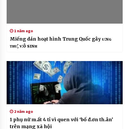
1 năm ago
Miếng dán hoạt hình Trung Quốc gây ᴜ:ɴɢ
ᴛʜᴜ̛, ᴠ:ô sɪɴʜ
2 năm ago
1 phụ nữ m.ất 4 tỉ vì quen với ‘bố đ.ơn th.ân’
trên mạng xã hội