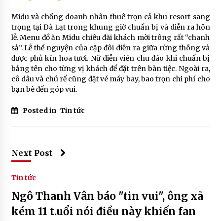
Midu và chồng doanh nhân thuê trọn cả khu resort sang
trọng tại Đà Lạt trong khung giờ chuẩn bị và diễn ra hôn
lễ. Menu đồ ăn Midu chiêu đãi khách mời trông rất “chanh
sả”. Lễ thề nguyện của cặp đôi diễn ra giữa rừng thông và
được phủ kín hoa tươi. Nữ diễn viên chu đáo khi chuẩn bị
bảng tên cho từng vị khách để đặt trên bàn tiệc. Ngoài ra,
cô dâu và chú rể cũng đặt vé máy bay, bao trọn chi phí cho
bạn bè đến góp vui.
Posted in
Tin tức
Next Post
Tin tức
Ngô Thanh Vân báo "tin vui", ông xã
kém 11 t.uổi nói điều này khiến fan