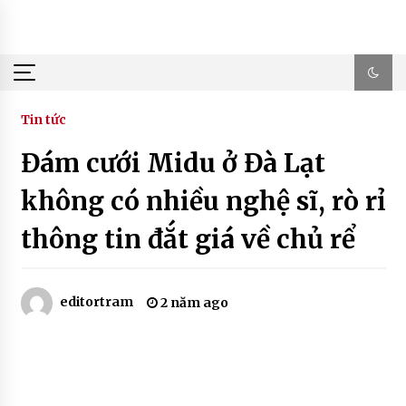
Skip
to
content
Tin tức
Đám cưới Midu ở Đà Lạt
không có nhiều nghệ sĩ, rò rỉ
thông tin đắt giá về chủ rể
editortram
2 năm ago