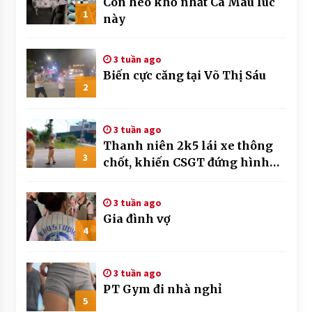
Con heo khổ nhất Cà Mau lúc
1
này
3 tuần ago
Biến cực căng tại Võ Thị Sáu
2
3 tuần ago
Thanh niên 2k5 lái xe thông
3
chốt, khiến CSGT đứng hình
mất mấy giây
3 tuần ago
Gia đình vợ
4
3 tuần ago
PT Gym đi nhà nghỉ
5