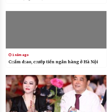
1 năm ago
C:::ầm d::ao, c::ướp tiền ngân hàng ở Hà Nội