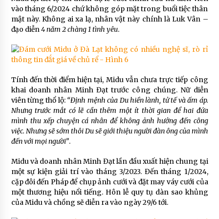
vào tháng 6/2024 chứ không góp mặt trong buổi tiệc thân
mật này. Không ai xa lạ, nhân vật này chính là Luk Vân –
đạo diễn
4 năm 2 chàng 1 tình yêu
.
Tính đến thời điểm hiện tại, Midu vẫn chưa trực tiếp công
khai doanh nhân Minh Đạt trước công chúng. Nữ diễn
viên từng thổ lộ:
“Định mệnh của Du hiền lành, tử tế và ấm áp.
Nhưng trước mắt có lẽ cần thêm một ít thời gian để hai đứa
mình thu xếp chuyện cá nhân để không ảnh hưởng đến công
việc. Nhưng sẽ sớm thôi Du sẽ giới thiệu người đàn ông của mình
đến với mọi người”
.
Midu và doanh nhân Minh Đạt lần đầu xuất hiện chung tại
một sự kiện giải trí vào tháng 3/2023. Đến tháng 1/2024,
cặp đôi đến Pháp để chụp ảnh cưới và đặt may váy cưới của
một thương hiệu nổi tiếng. Hôn lễ quy tụ dàn sao khủng
của Midu và chồng sẽ diễn ra vào ngày 29/6 tới.