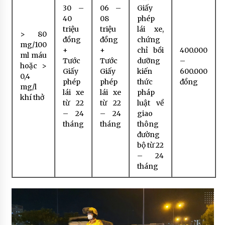
30 –
06 –
Giấy
40
08
phép
triệu
triệu
lái xe,
> 80
đồng
đồng
chứng
mg/100
+
+
chỉ bồi
400.000
ml máu
Tước
Tước
dưỡng
–
hoặc >
Giấy
Giấy
kiến
600.000
0,4
phép
phép
thức
đồng
mg/l
lái xe
lái xe
pháp
khí thở
từ 22
từ 22
luật về
– 24
– 24
giao
tháng
tháng
thông
đường
bộ từ 22
– 24
tháng