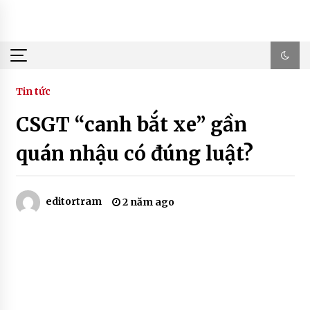
Skip
to
content
Tin tức
CSGT “canh bắt xe” gần
quán nhậu có đúng luật?
editortram
2 năm ago