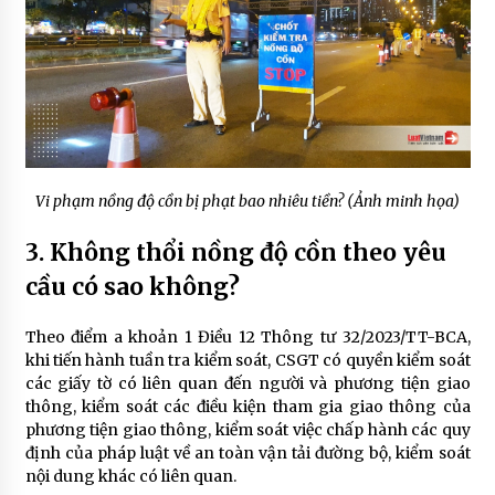
Vi phạm nồng độ cồn bị phạt bao nhiêu tiền? (Ảnh minh họa)
3. Không thổi nồng độ cồn theo yêu
cầu có sao không?
Theo điểm a khoản 1 Điều 12 Thông tư 32/2023/TT-BCA,
khi tiến hành tuần tra kiểm soát, CSGT có quyền kiểm soát
các giấy tờ có liên quan đến người và phương tiện giao
thông, kiểm soát các điều kiện tham gia giao thông của
phương tiện giao thông, kiểm soát việc chấp hành các quy
định của pháp luật về an toàn vận tải đường bộ, kiểm soát
nội dung khác có liên quan.