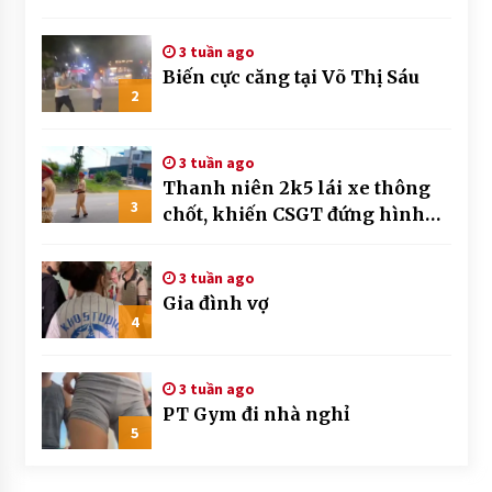
3 tuần ago
Biến cực căng tại Võ Thị Sáu
2
3 tuần ago
Thanh niên 2k5 lái xe thông
3
chốt, khiến CSGT đứng hình
mất mấy giây
3 tuần ago
Gia đình vợ
4
3 tuần ago
PT Gym đi nhà nghỉ
5