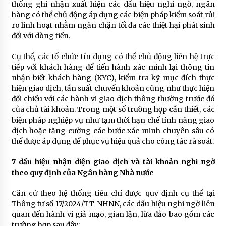
thống ghi nhận xuất hiện các dấu hiệu nghi ngờ, ngân
hàng có thể chủ động áp dụng các biện pháp kiểm soát rủi
ro linh hoạt nhằm ngăn chặn tối đa các thiệt hại phát sinh
đối với dòng tiền.
Cụ thể, các tổ chức tín dụng có thể chủ động liên hệ trực
tiếp với khách hàng để tiến hành xác minh lại thông tin
nhận biết khách hàng (KYC), kiểm tra kỹ mục đích thực
hiện giao dịch, tần suất chuyển khoản cũng như thực hiện
đối chiếu với các hành vi giao dịch thông thường trước đó
của chủ tài khoản. Trong một số trường hợp cần thiết, các
biện pháp nghiệp vụ như tạm thời hạn chế tính năng giao
dịch hoặc tăng cường các bước xác minh chuyên sâu có
thể được áp dụng để phục vụ hiệu quả cho công tác rà soát.
7 dấu hiệu nhận diện giao dịch và tài khoản nghi ngờ
theo quy định của Ngân hàng Nhà nước
Căn cứ theo hệ thống tiêu chí được quy định cụ thể tại
Thông tư số 17/2024/TT-NHNN, các dấu hiệu nghi ngờ liên
quan đến hành vi giả mạo, gian lận, lừa đảo bao gồm các
trường hợp sau đây: