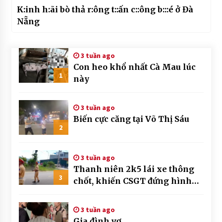
K:inh h:ãi bò thả r:ông t::ấn c::ông b:::é ở Đà
Nẵng
3 tuần ago
Con heo khổ nhất Cà Mau lúc
1
này
3 tuần ago
Biến cực căng tại Võ Thị Sáu
2
3 tuần ago
Thanh niên 2k5 lái xe thông
3
chốt, khiến CSGT đứng hình
mất mấy giây
3 tuần ago
Gia đình vợ