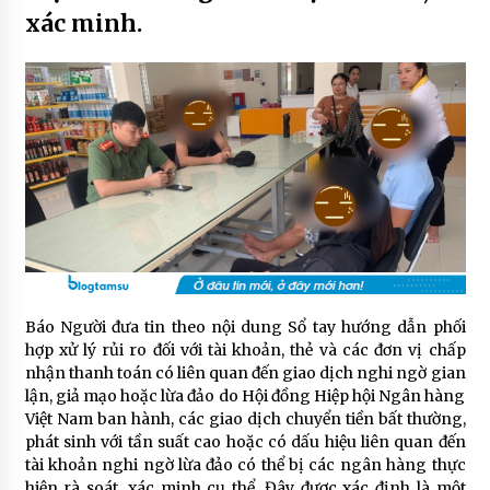
xác minh.
Báo Người đưa tin theo nội dung Sổ tay hướng dẫn phối
hợp xử lý rủi ro đối với tài khoản, thẻ và các đơn vị chấp
nhận thanh toán có liên quan đến giao dịch nghi ngờ gian
lận, giả mạo hoặc lừa đảo do Hội đồng Hiệp hội Ngân hàng
Việt Nam ban hành, các giao dịch chuyển tiền bất thường,
phát sinh với tần suất cao hoặc có dấu hiệu liên quan đến
tài khoản nghi ngờ lừa đảo có thể bị các ngân hàng thực
hiện rà soát, xác minh cụ thể. Đây được xác định là một