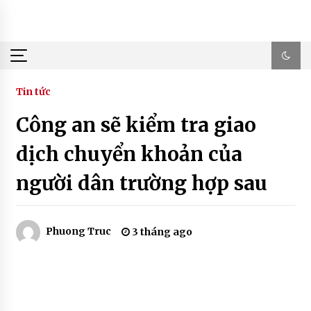
Skip
to
content
Tin tức
Công an sẽ kiểm tra giao
dịch chuyển khoản của
người dân trường hợp sau
Phuong Truc
3 tháng ago