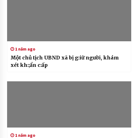
1 năm ago
Một chủ tịch UBND xã bị g:iữ người, khám
xét kh:;ẩn c:ấp
1 năm ago