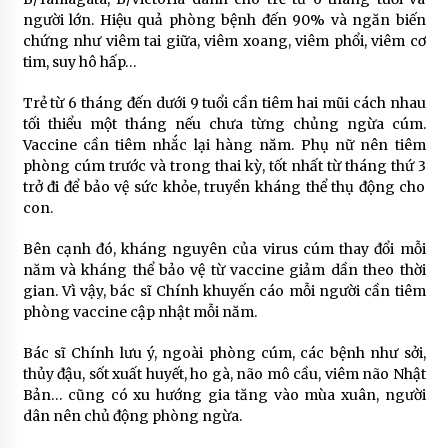
người lớn. Hiệu quả phòng bệnh đến 90% và ngăn biến
chứng như viêm tai giữa, viêm xoang, viêm phổi, viêm cơ
tim, suy hô hấp…
Trẻ từ 6 tháng đến dưới 9 tuổi cần tiêm hai mũi cách nhau
tối thiểu một tháng nếu chưa từng chủng ngừa cúm.
Vaccine cần tiêm nhắc lại hàng năm. Phụ nữ nên tiêm
phòng cúm trước và trong thai kỳ, tốt nhất từ tháng thứ 3
trở đi để bảo vệ sức khỏe, truyền kháng thể thụ động cho
con.
Bên cạnh đó, kháng nguyên của virus cúm thay đổi mỗi
năm và kháng thể bảo vệ từ vaccine giảm dần theo thời
gian. Vì vậy, bác sĩ Chính khuyến cáo mỗi người cần tiêm
phòng vaccine cập nhật mỗi năm.
Bác sĩ Chính lưu ý, ngoài phòng cúm, các bệnh như sởi,
thủy đậu, sốt xuất huyết, ho gà, não mô cầu, viêm não Nhật
Bản… cũng có xu hướng gia tăng vào mùa xuân, người
dân nên chủ động phòng ngừa.