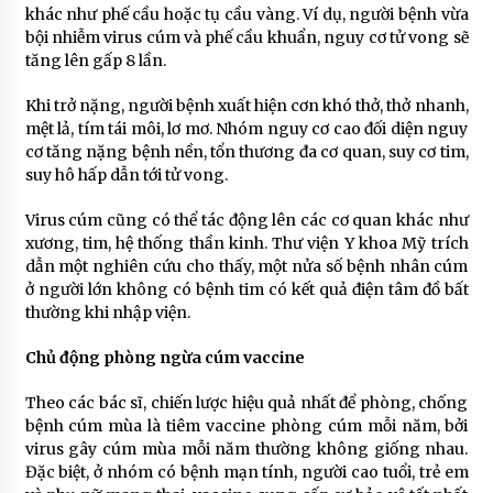
khác như phế cầu hoặc tụ cầu vàng. Ví dụ, người bệnh vừa
bội nhiễm virus cúm và phế cầu khuẩn, nguy cơ tử vong sẽ
tăng lên gấp 8 lần.
Khi trở nặng, người bệnh xuất hiện cơn khó thở, thở nhanh,
mệt lả, tím tái môi, lơ mơ. Nhóm nguy cơ cao đối diện nguy
cơ tăng nặng bệnh nền, tổn thương đa cơ quan, suy cơ tim,
suy hô hấp dẫn tới tử vong.
Virus cúm cũng có thể tác động lên các cơ quan khác như
xương, tim, hệ thống thần kinh. Thư viện Y khoa Mỹ trích
dẫn một nghiên cứu cho thấy, một nửa số bệnh nhân cúm
ở người lớn không có bệnh tim có kết quả điện tâm đồ bất
thường khi nhập viện.
Chủ động phòng ngừa cúm vaccine
Theo các bác sĩ, chiến lược hiệu quả nhất để phòng, chống
bệnh cúm mùa là tiêm vaccine phòng cúm mỗi năm, bởi
virus gây cúm mùa mỗi năm thường không giống nhau.
Đặc biệt, ở nhóm có bệnh mạn tính, người cao tuổi, trẻ em