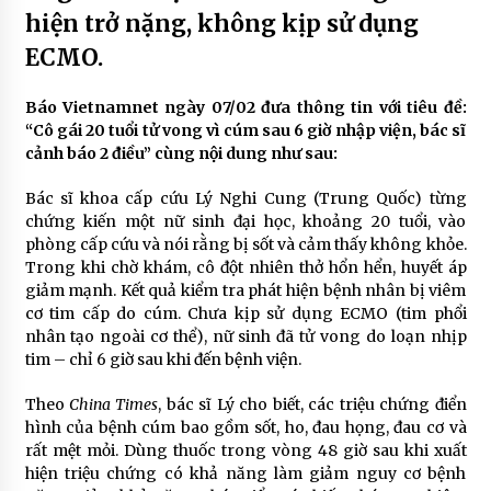
hiện trở nặng, không kịp sử dụng
ECMO.
Báo Vietnamnet ngày 07/02 đưa thông tin với tiêu đề:
“Cô gái 20 tuổi tử vong vì cúm sau 6 giờ nhập viện, bác sĩ
cảnh báo 2 điều” cùng nội dung như sau:
Bác sĩ khoa cấp cứu Lý Nghi Cung (Trung Quốc) từng
chứng kiến một nữ sinh đại học, khoảng 20 tuổi, vào
phòng cấp cứu và nói rằng bị sốt và cảm thấy không khỏe.
Trong khi chờ khám, cô đột nhiên thở hổn hển, huyết áp
giảm mạnh. Kết quả kiểm tra phát hiện bệnh nhân bị viêm
cơ tim cấp do cúm. Chưa kịp sử dụng ECMO (tim phổi
nhân tạo ngoài cơ thể), nữ sinh đã tử vong do loạn nhịp
tim – chỉ 6 giờ sau khi đến bệnh viện.
Theo
China Times
, bác sĩ Lý cho biết, các triệu chứng điển
hình của bệnh cúm bao gồm sốt, ho, đau họng, đau cơ và
rất mệt mỏi. Dùng thuốc trong vòng 48 giờ sau khi xuất
hiện triệu chứng có khả năng làm giảm nguy cơ bệnh