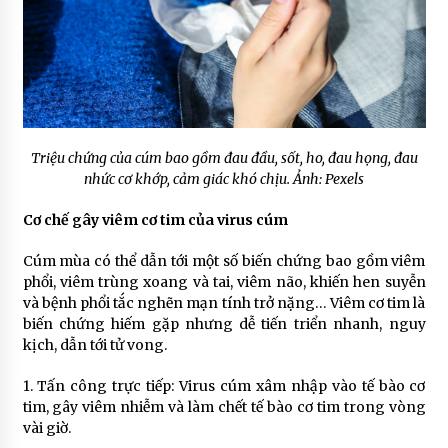
Triệu chứng của cúm bao gồm đau đầu, sốt, ho, đau họng, đau
nhức cơ khớp, cảm giác khó chịu. Ảnh: Pexels
Cơ chế gây viêm cơ tim của virus cúm
Cúm mùa có thể dẫn tới một số biến chứng bao gồm viêm
phổi, viêm trùng xoang và tai, viêm não, khiến hen suyễn
và bệnh phổi tắc nghẽn mạn tính trở nặng… Viêm cơ tim là
biến chứng hiếm gặp nhưng dễ tiến triển nhanh, nguy
kịch, dẫn tới tử vong.
1. Tấn công trực tiếp: Virus cúm xâm nhập vào tế bào cơ
tim, gây viêm nhiễm và làm chết tế bào cơ tim trong vòng
vài giờ.