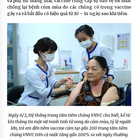
và phụ nữ mang thai, vaccine cung cấp sự bảo vệ tốt nhất
chống lại bệnh cúm mùa do các chủng có trong vaccine
gây ra và bắt đầu có hiệu quả từ 10 – 14 ngày sau khi tiêm.
Ngày 6/2, Hệ thống trung tâm tiêm chủng VNVC cho biết, kể từ
khi thông tin một nữ minh tinh tử vong do cúm mùa, tỷ lệ người
lớn, trẻ em đến tiêm vaccine cúm tại gần 200 trung tâm tiêm
chủng VNVC trên cả nước tăng gần 200% so với ngày thường.