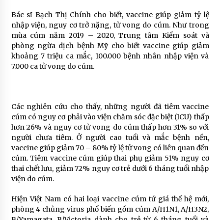
Bác sĩ Bạch Thị Chính cho biết, vaccine giúp giảm tỷ lệ
nhập viện, nguy cơ trở nặng, tử vong do cúm. Như trong
mùa cúm năm 2019 – 2020, Trung tâm Kiểm soát và
phòng ngừa dịch bệnh Mỹ cho biết vaccine giúp giảm
khoảng 7 triệu ca mắc, 100.000 bệnh nhân nhập viện và
7.000 ca tử vong do cúm.
Các nghiên cứu cho thấy, những người đã tiêm vaccine
cúm có nguy cơ phải vào viện chăm sóc đặc biệt (ICU) thấp
hơn 26% và nguy cơ tử vong do cúm thấp hơn 31% so với
người chưa tiêm. Ở người cao tuổi và mắc bệnh nền,
vaccine giúp giảm 70 – 80% tỷ lệ tử vong có liên quan đến
cúm. Tiêm vaccine cúm giúp thai phụ giảm 51% nguy cơ
thai chết lưu, giảm 72% nguy cơ trẻ dưới 6 tháng tuổi nhập
viện do cúm.
Hiện Việt Nam có hai loại vaccine cúm tứ giá thế hệ mới,
phòng 4 chủng virus phổ biến gồm cúm A/H1N1, A/H3N2,
B/Yamagata, B/Victoria dành cho trẻ từ 6 tháng tuổi và