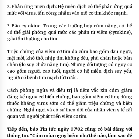
2. Phản ứng miễn dịch: Hệ miễn dịch có thể phản ứng quá
mức với virus, tấn công nhầm vào mô cơ tim khỏe mạnh.
3. Bão cytokine: Trong các trường hợp cúm nặng, cơ thể
có thể giải phóng quá mức các phân tử viêm (cytokine),
gây tổn thương cho tim.
Triệu chứng của viêm cơ tim do cúm bao gồm đau ngực,
mệt mỏi, khó thở, nhịp tim không đều, phù chân hoặc bàn
chân (do suy chức năng tim). Những đối tượng có nguy cơ
cao gồm người cao tuổi, người có hệ miễn dịch suy yếu,
người có bệnh tim mạch từ trước.
Cách phòng ngừa và điều trị là tiêm vắc xin cúm giảm
đáng kể nguy cơ biến chứng, bao gồm viêm cơ tim; dùng
thuốc kháng virus sớm có thể giảm triệu chứng và biến
chứng. Nghỉ ngơi và có sự theo dõi của nhân viên y tế rất
quan với người phát triển viêm cơ tim.
Tiếp đến, báo Tin tức ngày 07/02 cũng có bài đăng với
thông tin: “
Cúm mùa nguy hiểm như thế nào, làm sao để