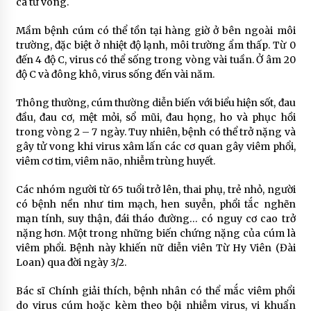
ca tử vong.
Mầm bệnh cúm có thể tồn tại hàng giờ ở bên ngoài môi
trường, đặc biệt ở nhiệt độ lạnh, môi trường ẩm thấp. Từ 0
đến 4 độ C, virus có thể sống trong vòng vài tuần. Ở âm 20
độ C và đông khô, virus sống đến vài năm.
Thông thường, cúm thường diễn biến với biểu hiện sốt, đau
đầu, đau cơ, mệt mỏi, sổ mũi, đau họng, ho và phục hồi
trong vòng 2 – 7 ngày. Tuy nhiên, bệnh có thể trở nặng và
gây tử vong khi virus xâm lấn các cơ quan gây viêm phổi,
viêm cơ tim, viêm não, nhiễm trùng huyết.
Các nhóm người từ 65 tuổi trở lên, thai phụ, trẻ nhỏ, người
có bệnh nền như tim mạch, hen suyễn, phổi tắc nghẽn
mạn tính, suy thận, đái tháo đường… có nguy cơ cao trở
nặng hơn. Một trong những biến chứng nặng của cúm là
viêm phổi. Bệnh này khiến nữ diễn viên Từ Hy Viên (Đài
Loan) qua đời ngày 3/2.
Bác sĩ Chính giải thích, bệnh nhân có thể mắc viêm phổi
do virus cúm hoặc kèm theo bội nhiễm virus, vi khuẩn