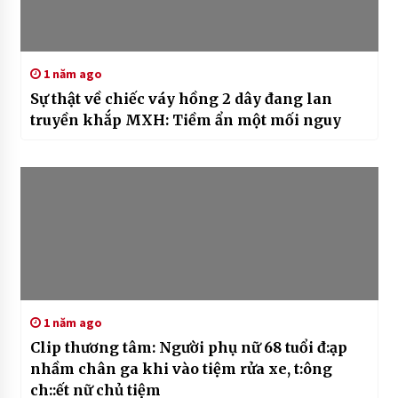
1 năm ago
Sự thật về chiếc váy hồng 2 dây đang lan
truyền khắp MXH: Tiềm ẩn một mối nguy
1 năm ago
Clip thương tâm: Người phụ nữ 68 tuổi đ:ạp
nhầm chân ga khi vào tiệm rửa xe, t:ông
ch::ết nữ chủ tiệm