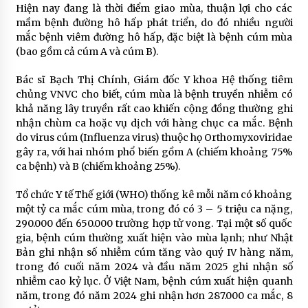
Hiện nay đang là thời điểm giao mùa, thuận lợi cho các
mầm bệnh đường hô hấp phát triển, do đó nhiều người
mắc bệnh viêm đường hô hấp, đặc biệt là bệnh cúm mùa
(bao gồm cả cúm A và cúm B).
Bác sĩ Bạch Thị Chính, Giám đốc Y khoa Hệ thống tiêm
chủng VNVC cho biết, cúm mùa là bệnh truyền nhiễm có
khả năng lây truyền rất cao khiến cộng đồng thường ghi
nhận chùm ca hoặc vụ dịch với hàng chục ca mắc. Bệnh
do virus cúm (Influenza virus) thuộc họ Orthomyxoviridae
gây ra, với hai nhóm phổ biến gồm A (chiếm khoảng 75%
ca bệnh) và B (chiếm khoảng 25%).
Tổ chức Y tế Thế giới (WHO) thống kê mỗi năm có khoảng
một tỷ ca mắc cúm mùa, trong đó có 3 – 5 triệu ca nặng,
290.000 đến 650.000 trường hợp tử vong. Tại một số quốc
gia, bệnh cúm thường xuất hiện vào mùa lạnh; như Nhật
Bản ghi nhận số nhiễm cúm tăng vào quý IV hàng năm,
trong đó cuối năm 2024 và đầu năm 2025 ghi nhận số
nhiễm cao kỷ lục. Ở Việt Nam, bệnh cúm xuất hiện quanh
năm, trong đó năm 2024 ghi nhận hơn 287.000 ca mắc, 8