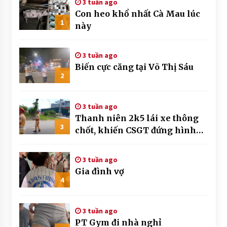
3 tuần ago
Con heo khổ nhất Cà Mau lúc
1
này
3 tuần ago
Biến cực căng tại Võ Thị Sáu
2
3 tuần ago
Thanh niên 2k5 lái xe thông
3
chốt, khiến CSGT đứng hình
mất mấy giây
3 tuần ago
Gia đình vợ
4
3 tuần ago
PT Gym đi nhà nghỉ