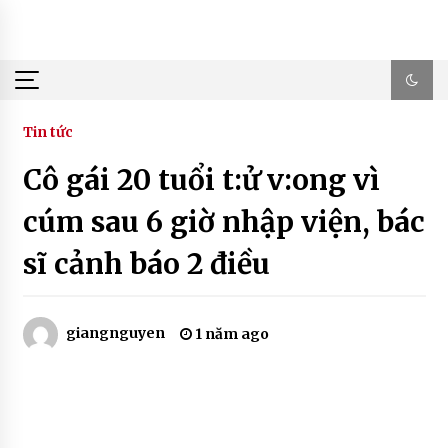
Skip
to
content
Tin tức
Cô gái 20 tuổi t:ử v:ong vì
cúm sau 6 giờ nhập viện, bác
sĩ cảnh báo 2 điều
giangnguyen
1 năm ago