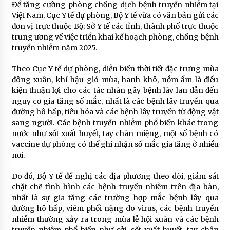
Để tăng cường phòng chống dịch bệnh truyền nhiễm tại
Việt Nam, Cục Y tế dự phòng, Bộ Y tế vừa có văn bản gửi các
đơn vị trực thuộc Bộ; Sở Y tế các tỉnh, thành phố trực thuộc
trung ương về việc triển khai kế hoạch phòng, chống bệnh
truyền nhiễm năm 2025.
Theo Cục Y tế dự phòng, diễn biến thời tiết đặc trưng mùa
đông xuân, khí hậu gió mùa, hanh khô, nồm ẩm là điều
kiện thuận lợi cho các tác nhân gây bệnh lây lan dẫn đến
nguy cơ gia tăng số mắc, nhất là các bệnh lây truyền qua
đường hô hấp, tiêu hóa và các bệnh lây truyền từ động vật
sang người. Các bệnh truyền nhiễm phổ biến khác trong
nước như sốt xuất huyết, tay chân miệng, một số bệnh có
vaccine dự phòng có thể ghi nhận số mắc gia tăng ở nhiều
nơi.
Do đó, Bộ Y tế đề nghị các địa phương theo dõi, giám sát
chặt chẽ tình hình các bệnh truyền nhiễm trên địa bàn,
nhất là sự gia tăng các trường hợp mắc bệnh lây qua
đường hô hấp, viêm phổi nặng do virus, các bệnh truyền
nhiễm thường xảy ra trong mùa lễ hội xuân và các bệnh
truyền nhiễm phổ biến như sởi, sốt xuất huyết, tay chân