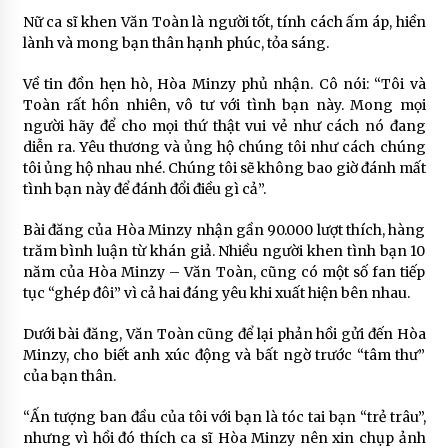
Nữ ca sĩ khen Văn Toàn là người tốt, tính cách ấm áp, hiền
lành và mong bạn thân hạnh phúc, tỏa sáng.
Về tin đồn hẹn hò, Hòa Minzy phủ nhận. Cô nói: “Tôi và
Toàn rất hồn nhiên, vô tư với tình bạn này. Mong mọi
người hãy để cho mọi thứ thật vui vẻ như cách nó đang
diễn ra. Yêu thương và ủng hộ chúng tôi như cách chúng
tôi ủng hộ nhau nhé. Chúng tôi sẽ không bao giờ đánh mất
tình bạn này để đánh đổi điều gì cả”.
Bài đăng của Hòa Minzy nhận gần 90.000 lượt thích, hàng
trăm bình luận từ khán giả. Nhiều người khen tình bạn 10
năm của Hòa Minzy – Văn Toàn, cũng có một số fan tiếp
tục “ghép đôi” vì cả hai đáng yêu khi xuất hiện bên nhau.
Dưới bài đăng, Văn Toàn cũng để lại phản hồi gửi đến Hòa
Minzy, cho biết anh xúc động và bất ngờ trước “tâm thư”
của bạn thân.
“Ấn tượng ban đầu của tôi với bạn là tóc tai bạn “trẻ trâu”,
nhưng vì hồi đó thích ca sĩ Hòa Minzy nên xin chụp ảnh