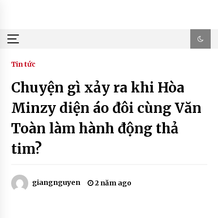
Skip
to
content
Tin tức
Chuyện gì xảy ra khi Hòa
Minzy diện áo đôi cùng Văn
Toàn làm hành động thả
tim?
giangnguyen
2 năm ago