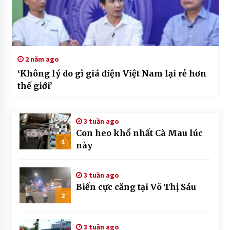
2 năm ago
‘Không lý do gì giá điện Việt Nam lại rẻ hơn
thế giới’
3 tuần ago
Con heo khổ nhất Cà Mau lúc
1
này
3 tuần ago
Biến cực căng tại Võ Thị Sáu
2
3 tuần ago