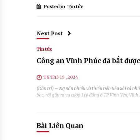
Posted in
Tin tức
Next Post
Tin tức
Công an Vĩnh Phúc đã bắt được
T6 Th3 15 , 2024
(Dân trí) – Nợ nần nhiều và thiếu tiền tiêu xài cá 
bạc, rồi gây ra vụ cướp 1 tỷ đồng ở TP Vĩnh Yên, Vĩnh 
Bài Liên Quan