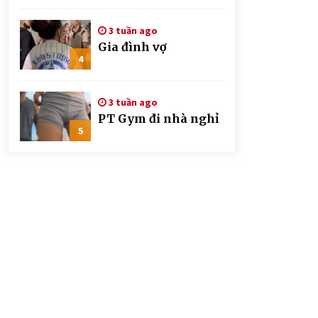
CSGT đứng hình mất
mấy giây
3 tuần ago
Gia đình vợ
4
3 tuần ago
PT Gym đi nhà nghỉ
5