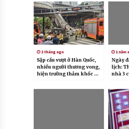
2 tháng ago
1 năm 
Sập cầu vượt ở Hàn Quốc,
Ngày đ
nhiều người thương vong,
lịch: T
hiện trường thảm khốc ai
nhà 3 c
nhìn cũng đau lòng
Tiền đ