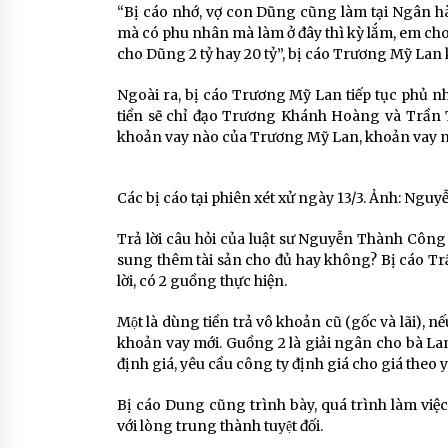
“Bị cáo nhớ, vợ con Dũng cũng làm tại Ngân hàn
mà có phu nhân mà làm ở đây thì kỳ lắm, em cho v
cho Dũng 2 tỷ hay 20 tỷ”, bị cáo Trương Mỹ Lan 
Ngoài ra, bị cáo Trương Mỹ Lan tiếp tục phủ nh
tiền sẽ chỉ đạo Trương Khánh Hoàng và Trần 
khoản vay nào của Trương Mỹ Lan, khoản vay n
Các bị cáo tại phiên xét xử ngày 13/3. Ảnh: Ngu
Trả lời câu hỏi của luật sư Nguyễn Thành Công về 
sung thêm tài sản cho đủ hay không? Bị cáo 
lời, có 2 guồng thực hiện.
Một là dùng tiền trả vô khoản cũ (gốc và lãi), 
khoản vay mới. Guồng 2 là giải ngân cho bà Lan 
định giá, yêu cầu công ty định giá cho giá theo y
Bị cáo Dung cũng trình bày, quá trình làm việc tạ
với lòng trung thành tuyệt đối.