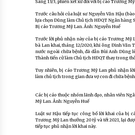
Sáng 13/3, phiên xét xử đối với bị cáo Trương Mỹ
Trước câu hỏi của luật sư Nguyễn Văn Hậu (bào 
lựa chọn Dũng làm Chủ tịch HĐQT Ngân hàng S
Bị cáo Trương Mỹ Lan. Ảnh: Nguyễn Huế
Trước lời phủ nhận này của bị cáo Trương Mỹ La
bà Lan khai, tháng 12/2020, khi ông Đinh Vă
nước ngoài chữa bệnh, đã dẫn Bùi Anh Dũng lên
Thành tiến cử làm Chủ tịch HĐQT thay trong thờ
Tuy nhiên, bị cáo Trương Mỹ Lan phủ nhận lời 
làm chủ tịch trong gian đưa vợ con đi chữa bệnh
Các bị cáo thuộc nhóm lãnh đạo, nhân viên Ngâ
Mỹ Lan. Ảnh: Nguyễn Huế
Luật sư Hậu tiếp tục công bố lời khai của bị 
Trương Mỹ Lan thưởng 20 tỷ và tết 2021, lại đư
tiếp tục phủ nhận lời khai này.