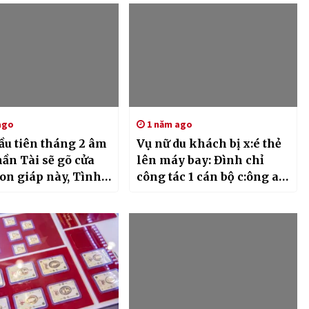
ago
1 năm ago
ầu tiên tháng 2 âm
Vụ nữ du khách bị x:é thẻ
hần Tài sẽ gõ cửa
lên máy bay: Đình chỉ
on giáp này, Tình-
công tác 1 cán bộ c:ông an
ỏ hơn son
cửa khẩu