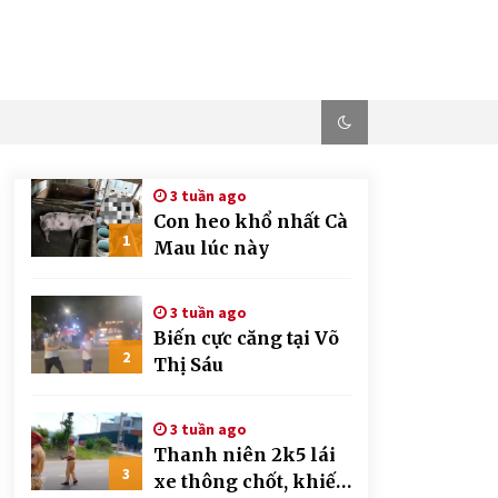
3 tuần ago
Con heo khổ nhất Cà
1
Mau lúc này
3 tuần ago
Biến cực căng tại Võ
2
Thị Sáu
3 tuần ago
Thanh niên 2k5 lái
3
xe thông chốt, khiến