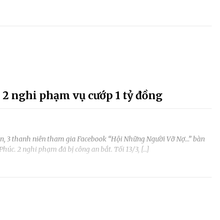
 2 nghi phạm vụ cướp 1 tỷ đồng
nhân, 3 thanh niên tham gia Facebook “Hội Những Người Vỡ Nợ…” bàn
Phúc. 2 nghi phạm đã bị công an bắt. Tối 13/3, […]