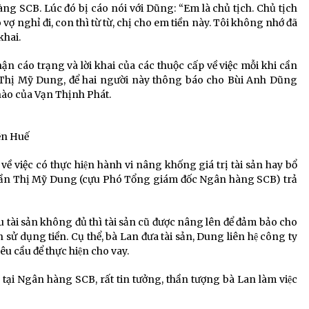
g SCB. Lúc đó bị cáo nói với Dũng: “Em là chủ tịch. Chủ tịch
ợ nghỉ đi, con thì từ từ, chị cho em tiền này. Tôi không nhớ đã
khai.
ận cáo trạng và lời khai của các thuộc cấp về việc mỗi khi cần
Thị Mỹ Dung, để hai người này thông báo cho Bùi Anh Dũng
ào của Vạn Thịnh Phát.
yễn Huế
việc có thực hiện hành vi nâng khống giá trị tài sản hay bổ
Trần Thị Mỹ Dung (cựu Phó Tổng giám đốc Ngân hàng SCB) trả
nếu tài sản không đủ thì tài sản cũ được nâng lên để đảm bảo cho
sử dụng tiền. Cụ thể, bà Lan đưa tài sản, Dung liên hệ công ty
êu cầu để thực hiện cho vay.
i Ngân hàng SCB, rất tin tưởng, thần tượng bà Lan làm việc