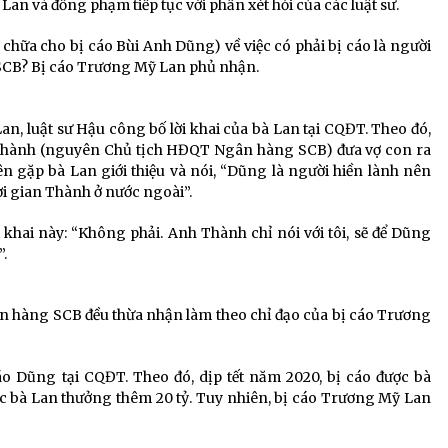
 Lan và đồng phạm tiếp tục với phần xét hỏi của các luật sư.
chữa cho bị cáo Bùi Anh Dũng) về việc có phải bị cáo là người
CB? Bị cáo Trương Mỹ Lan phủ nhận.
n, luật sư Hậu công bố lời khai của bà Lan tại CQĐT. Theo đó,
n Thành (nguyên Chủ tịch HĐQT Ngân hàng SCB) đưa vợ con ra
 gặp bà Lan giới thiệu và nói, “Dũng là người hiền lành nên
i gian Thành ở nước ngoài”.
khai này: “Không phải. Anh Thành chỉ nói với tôi, sẽ để Dũng
”.
n hàng SCB đều thừa nhận làm theo chỉ đạo của bị cáo Trương
cáo Dũng tại CQĐT. Theo đó, dịp tết năm 2020, bị cáo được bà
ợc bà Lan thưởng thêm 20 tỷ. Tuy nhiên, bị cáo Trương Mỹ Lan