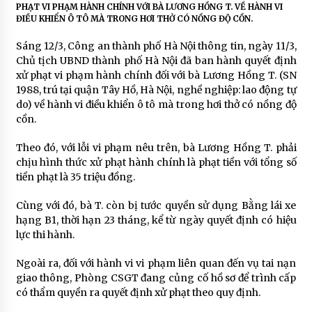
PHẠT VI PHẠM HÀNH CHÍNH VỚI BÀ LƯƠNG HỒNG T. VỀ HÀNH VI
ĐIỀU KHIỂN Ô TÔ MÀ TRONG HƠI THỞ CÓ NỒNG ĐỘ CỒN.
Sáng 12/3, Công an thành phố Hà Nội thông tin, ngày 11/3,
Chủ tịch UBND thành phố Hà Nội đã ban hành quyết định
xử phạt vi phạm hành chính đối với bà Lương Hồng T. (SN
1988, trú tại quận Tây Hồ, Hà Nội, nghề nghiệp: lao động tự
do) về hành vi điều khiển ô tô mà trong hơi thở có nồng độ
cồn.
Theo đó, với lỗi vi phạm nêu trên, bà Lương Hồng T. phải
chịu hình thức xử phạt hành chính là phạt tiền với tổng số
tiền phạt là 35 triệu đồng.
Cùng với đó, bà T. còn bị tước quyền sử dụng Bằng lái xe
hạng B1, thời hạn 23 tháng, kể từ ngày quyết định có hiệu
lực thi hành.
Ngoài ra, đối với hành vi vi phạm liên quan đến vụ tai nạn
giao thông, Phòng CSGT đang củng cố hồ sơ để trình cấp
có thẩm quyền ra quyết định xử phạt theo quy định.