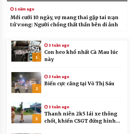
1 năm ago
Mới cưới 10 ngày, vợ mang thai gặp tai n:ạn
t:ử v:ong: Người chồng thất thần bên di ảnh
3 tuần ago
Con heo khổ nhất Cà Mau lúc
1
này
3 tuần ago
Biến cực căng tại Võ Thị Sáu
2
3 tuần ago
Thanh niên 2k5 lái xe thông
3
chốt, khiến CSGT đứng hình
mất mấy giây