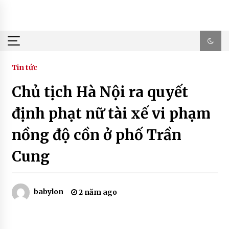
Skip
to
content
Tin tức
Chủ tịch Hà Nội ra quyết
định phạt nữ tài xế vi phạm
nồng độ cồn ở phố Trần
Cung
babylon
2 năm ago