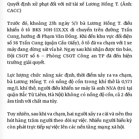
Quyết định xử phạt đối với nữ tài xế Lương Hồng T. (Ảnh:
CACC)
Trước đó, khoảng 23h ngày 5/3 bà Lương Hồng T. điều
khiển ô tô BKS 30H-11X.XX di chuyển trên đường Trần
Cung, hướng đi Phạm Văn Đồng. Khi đến khu vực đối diện
số 38 Trần Cung (quận Cầu Giấy), ô tô đã va chạm với 1 xe
máy đang dừng sát vỉa hè. Ngay sau khi nhận được tin báo,
Đội CSGT số 6 – Phòng CSGT Công an TP đã đến hiện
trường giải quyết.
Lực lượng chức năng xác định, thời điểm xảy ra va chạm,
bà Lương Hồng T. có nồng độ cồn trong khí thở là 0,573
mg/L khí thở, người điều khiển xe máy là anh N.V.A (trú tại
quận Bắc Từ Liêm, Hà Nội) không có nồng độ cồn, cả 2 đều
âm tính với chất ma túy.
Tuy nhiên, sau khi va chạm, hai người xảy ra cãi vã nên thu
hút hàng trăm người theo dõi sự việc. Nhiều người hiếu kỳ
còn phát trực tiếp sự việc lên các nền tảng mạng xã hội.