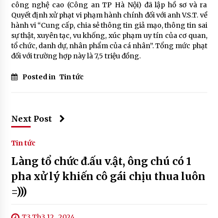
công nghệ cao (Công an TP Hà Nội) đã lập hồ sơ và ra
Quyết định xử phạt vi phạm hành chính đối với anh V.S.T. về
hành vi “Cung cấp, chia sẻ thông tin giả mạo, thông tin sai
sự thật, xuyên tạc, vu khống, xúc phạm uy tín của cơ quan,
tổ chức, danh dự, nhân phẩm của cá nhân”. Tổng mức phạt
đối với trường hợp này là 7,5 triệu đồng.
Posted in
Tin tức
Next Post
Tin tức
Làng tổ chức đ.ấu v.ật, ông chú có 1
pha xử lý khiến cô gái chịu thua luôn
=)))
T3 Th3 12 , 2024