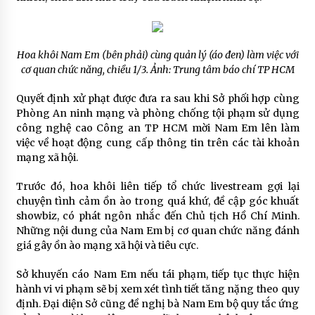
Hoa khôi Nam Em (bên phải) cùng quản lý (áo đen) làm việc với
cơ quan chức năng, chiều 1/3. Ảnh: Trung tâm báo chí TP HCM
Quyết định xử phạt được đưa ra sau khi Sở phối hợp cùng
Phòng An ninh mạng và phòng chống tội phạm sử dụng
công nghệ cao Công an TP HCM mời Nam Em lên làm
việc về hoạt động cung cấp thông tin trên các tài khoản
mạng xã hội.
Trước đó, hoa khôi liên tiếp tổ chức livestream gợi lại
chuyện tình cảm ồn ào trong quá khứ, đề cập góc khuất
showbiz, có phát ngôn nhắc đến Chủ tịch Hồ Chí Minh.
Những nội dung của Nam Em bị cơ quan chức năng đánh
giá gây ồn ào mạng xã hội và tiêu cực.
Sở khuyến cáo Nam Em nếu tái phạm, tiếp tục thực hiện
hành vi vi phạm sẽ bị xem xét tình tiết tăng nặng theo quy
định. Đại diện Sở cũng đề nghị bà Nam Em bộ quy tắc ứng