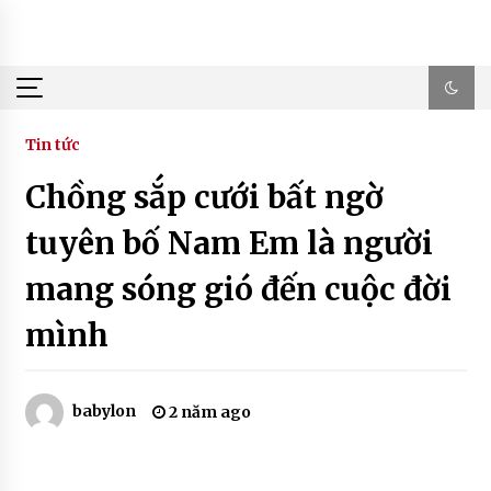
Skip
to
content
Tin tức
Chồng sắp cưới bất ngờ
tuyên bố Nam Em là người
mang sóng gió đến cuộc đời
mình
babylon
2 năm ago