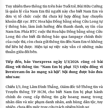
Tuy nhiên theo thông tin trên báo Tuổi trẻ, Bùi Hữu Cường
là quản lý của Nam Em thì người này cho biết Nam Em và
đơn vị tổ chức cuộc thi chưa ký hợp đồng hay chuyển
khoản đặt cọc. BTC Hoa hậu Đồng bằng sông Cửu Long tự
ý thông báo, làm ảnh hưởng đến thanh danh, uy tín của
Nam Em. Phía BTC cuộc thi Hoa hậu Đồng bằng sông Cửu
Long thì cho biết đã thông báo qua fanpage chính thức
của cuộc thi, còn chưa gửi thông tin đến Nam Em vì không
thể liên hệ được. Hiện tại sự việc này vẫn có những mâu
thuẫn giữa đôi bên.
Tiếp đến, báo Vnexpress ngày 1/3/2024 cũng có bài
đăng với thông tin: “Nam Em bị phạt 37,5 triệu đồng vì
livestream ồn ào mạng xã hội”. Nội dung được báo đưa
như sau:
Chiều 1/3, ông Lâm Đình Thắng, Giám đốc Sở Thông tin và
Truyền thông TP HCM, cho biết Nam Em bị phạt hành
chính do cung cấp thông tin gây hoang mang trong
nhân dân và xúc phạm danh nhân, anh hùng dân tộc, tuy
nhiên, chưa đến mức truy cứu trách nhiệm hình sự.