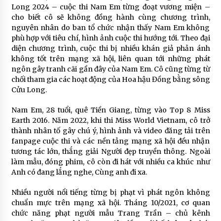
Long 2024 – cuộc thi Nam Em từng đoạt vương miện –
cho biết cô sẽ không đồng hành cùng chương trình,
nguyên nhân do ban tổ chức nhận thấy Nam Em không
phù hợp với tiêu chí, hình ảnh cuộc thi hướng tới. Theo đại
diện chương trình, cuộc thi bị nhiều khán giả phản ánh
không tốt trên mạng xã hội, liên quan tới những phát
ngôn gây tranh cãi gần đây của Nam Em. Cô cũng từng từ
chối tham gia các hoạt động của Hoa hậu Đồng bằng sông
Cửu Long.
Nam Em, 28 tuổi, quê Tiền Giang, từng vào Top 8 Miss
Earth 2016. Năm 2022, khi thi Miss World Vietnam, cô trở
thành nhân tố gây chú ý, hình ảnh và video đăng tải trên
fanpage cuộc thi và các nền tảng mạng xã hội đều nhận
tương tác lớn, thắng giải Người đẹp truyền thông. Ngoài
làm mẫu, đóng phim, cô còn đi hát với nhiều ca khúc như
Anh có đang lắng nghe, Cùng anh đi xa.
Nhiều người nổi tiếng từng bị phạt vì phát ngôn không
chuẩn mực trên mạng xã hội. Tháng 10/2021, cơ quan
chức năng phạt người mẫu Trang Trần – chủ kênh