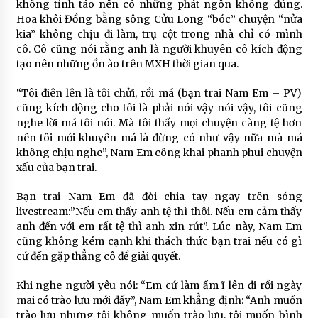
không tỉnh táo nên có những phát ngôn không đúng.
Hoa khôi Đồng bằng sông Cửu Long “bóc” chuyện “nửa
kia” không chịu đi làm, trụ cột trong nhà chỉ có mình
cô. Cô cũng nói rằng anh là người khuyên cô kích động
tạo nên những ồn ào trên MXH thời gian qua.
“Tôi điên lên là tôi chửi, rồi má (bạn trai Nam Em – PV)
cũng kích động cho tôi là phải nói vậy nói vậy, tôi cũng
nghe lời má tôi nói. Mà tôi thấy mọi chuyện càng tệ hơn
nên tôi mới khuyên má là đừng có như vậy nữa mà má
không chịu nghe”, Nam Em công khai phanh phui chuyện
xấu của bạn trai.
Bạn trai Nam Em đã đòi chia tay ngay trên sóng
livestream:”Nếu em thấy anh tệ thì thôi. Nếu em cảm thấy
anh đến với em rất tệ thì anh xin rút”. Lúc này, Nam Em
cũng không kém cạnh khi thách thức bạn trai nếu có gì
cứ đến gặp thẳng cô để giải quyết.
Khi nghe người yêu nói: “Em cứ làm ầm ĩ lên đi rồi ngày
mai có trào lưu mới đấy”, Nam Em khẳng định: “Anh muốn
trào lưu nhưng tôi không muốn trào lưu, tôi muốn bình