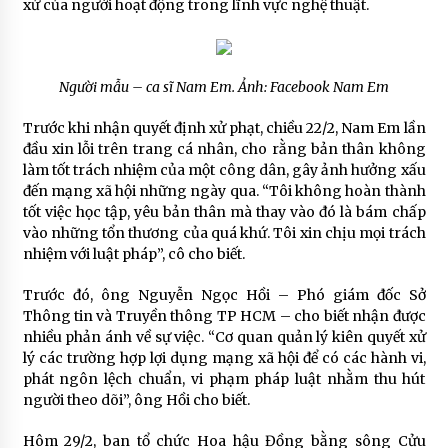
xử của người hoạt động trong lĩnh vực nghệ thuật.
Người mẫu – ca sĩ Nam Em. Ảnh: Facebook Nam Em
Trước khi nhận quyết định xử phạt, chiều 22/2, Nam Em lần
đầu xin lỗi trên trang cá nhân, cho rằng bản thân không
làm tốt trách nhiệm của một công dân, gây ảnh hưởng xấu
đến mạng xã hội những ngày qua. “Tôi không hoàn thành
tốt việc học tập, yêu bản thân mà thay vào đó là bám chấp
vào những tổn thương của quá khứ. Tôi xin chịu mọi trách
nhiệm với luật pháp”, cô cho biết.
Trước đó, ông Nguyễn Ngọc Hồi – Phó giám đốc Sở
Thông tin và Truyền thông TP HCM – cho biết nhận được
nhiều phản ánh về sự việc. “Cơ quan quản lý kiên quyết xử
lý các trường hợp lợi dụng mạng xã hội để có các hành vi,
phát ngôn lệch chuẩn, vi phạm pháp luật nhằm thu hút
người theo dõi”, ông Hồi cho biết.
Hôm 29/2, ban tổ chức Hoa hậu Đồng bằng sông Cửu