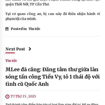
quận Thốt Nốt, TP Cần Thơ.
Tại cơ quan công an, bị can này đã thừa nhận hành vi
phạm tội của mình.
Posted in
Tin tức
Next Post
Tin tức
MLee đã căng: Đăng tâm thư giữa làn
sóng tấn công Tiểu Vy, tỏ 1 thái độ với
tình cũ Quốc Anh
T7 Th2 15 , 2025
Trở thành tâm điểm bàn tán vì loạt lùm xùm đời tư, MLee đăng