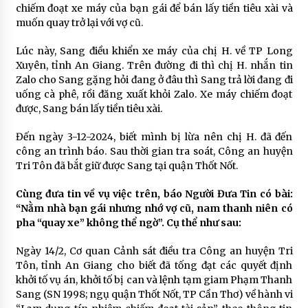
chiếm đoạt xe máy của bạn gái để bán lấy tiền tiêu xài và
muốn quay trở lại với vợ cũ.
Lúc này, Sang điều khiển xe máy của chị H. về TP Long
Xuyên, tỉnh An Giang. Trên đường đi thì chị H. nhắn tin
Zalo cho Sang gặng hỏi đang ở đâu thì Sang trả lời đang đi
uống cà phê, rồi đăng xuất khỏi Zalo. Xe máy chiếm đoạt
được, Sang bán lấy tiền tiêu xài.
Đến ngày 3-12-2024, biết mình bị lừa nên chị H. đã đến
công an trình báo. Sau thời gian tra soát, Công an huyện
Tri Tôn đã bắt giữ được Sang tại quận Thốt Nốt.
Cùng đưa tin về vụ việc trên, báo Người Đưa Tin có bài:
“Nằm nhà bạn gái nhưng nhớ vợ cũ, nam thanh niên có
pha “quay xe” không thể ngờ”. Cụ thể như sau:
Ngày 14/2, Cơ quan Cảnh sát điều tra Công an huyện Tri
Tôn, tỉnh An Giang cho biết đã tống đạt các quyết định
khởi tố vụ án, khởi tố bị can và lệnh tạm giam Phạm Thanh
Sang (SN 1998; ngụ quận Thốt Nốt, TP Cần Thơ) về hành vi