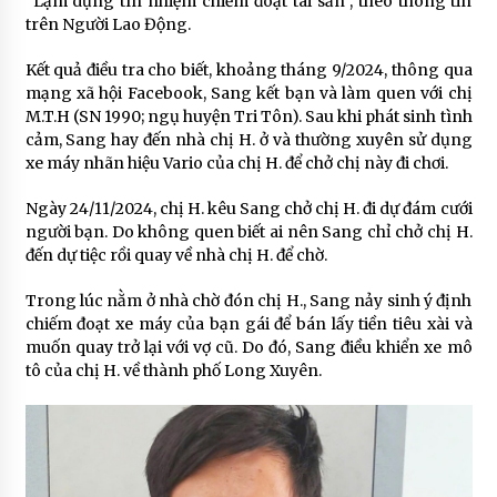
“Lạm dụng tín nhiệm chiếm đoạt tài sản”, theo thông tin
trên Người Lao Động.
Kết quả điều tra cho biết, khoảng tháng 9/2024, thông qua
mạng xã hội Facebook, Sang kết bạn và làm quen với chị
M.T.H (SN 1990; ngụ huyện Tri Tôn). Sau khi phát sinh tình
cảm, Sang hay đến nhà chị H. ở và thường xuyên sử dụng
xe máy nhãn hiệu Vario của chị H. để chở chị này đi chơi.
Ngày 24/11/2024, chị H. kêu Sang chở chị H. đi dự đám cưới
người bạn. Do không quen biết ai nên Sang chỉ chở chị H.
đến dự tiệc rồi quay về nhà chị H. để chờ.
Trong lúc nằm ở nhà chờ đón chị H., Sang nảy sinh ý định
chiếm đoạt xe máy của bạn gái để bán lấy tiền tiêu xài và
muốn quay trở lại với vợ cũ. Do đó, Sang điều khiển xe mô
tô của chị H. về thành phố Long Xuyên.