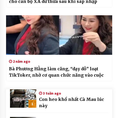
cho cán bộ XÃ dư thừa sau khi sáp nhập
2 năm ago
Bà Phương Hằng làm căng, “dạy dỗ” loạt
TikToker, nhờ cơ quan chức năng vào cuộc
3 tuần ago
Con heo khổ nhất Cà Mau lúc
1
này