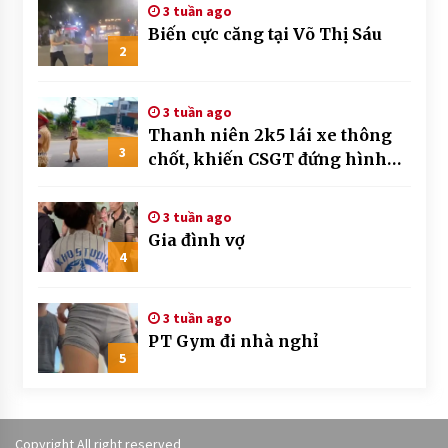
3 tuần ago
Biến cực căng tại Võ Thị Sáu
2
3 tuần ago
Thanh niên 2k5 lái xe thông
3
chốt, khiến CSGT đứng hình
mất mấy giây
3 tuần ago
Gia đình vợ
4
3 tuần ago
PT Gym đi nhà nghỉ
5
Copyright All right reserved