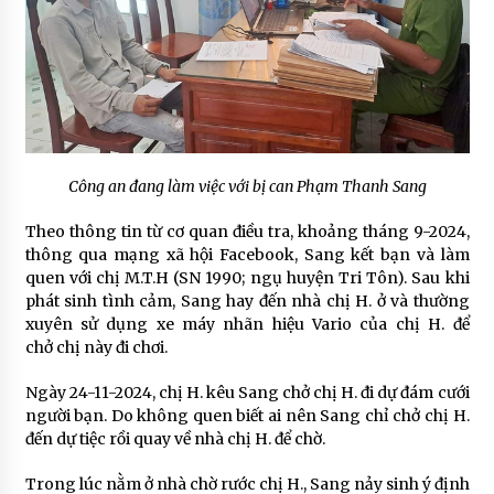
Công an đang làm việc với bị can Phạm Thanh Sang
Theo thông tin từ cơ quan điều tra, khoảng tháng 9-2024,
thông qua mạng xã hội Facebook, Sang kết bạn và làm
quen với chị M.T.H (SN 1990; ngụ huyện Tri Tôn). Sau khi
phát sinh tình cảm, Sang hay đến nhà chị H. ở và thường
xuyên sử dụng xe máy nhãn hiệu Vario của chị H. để
chở chị này đi chơi.
Ngày 24-11-2024, chị H. kêu Sang chở chị H. đi dự đám cưới
người bạn. Do không quen biết ai nên Sang chỉ chở chị H.
đến dự tiệc rồi quay về nhà chị H. để chờ.
Trong lúc nằm ở nhà chờ rước chị H., Sang nảy sinh ý định