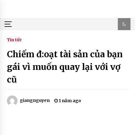
Skip
to
content
Tin tức
Chiếm đ:oạt tài sản của bạn
gái vì muốn quay lại với vợ
cũ
giangnguyen
1 năm ago