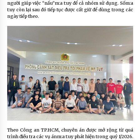
người giúp việc “nấu”m:a t:uy để cả nhóm sử dụng. Sốm:a
t:uy còn lại sau đó tiếp tục được cất giữ để dùng trong các
ngày tiếp theo.
Theo Công an TP.HCM, chuyên án được mở rộng từ quá
trình điều tra các vụ ánm:a t:uy phát hiện trong quý I/2026.