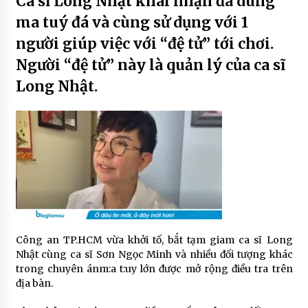
Ca sĩ Long Nhật khai nhận đã dùng
ma tuý đá và cùng sử dụng với 1
người giúp việc với “đệ tử” tới chơi.
Người “đệ tử” này là quản lý của ca sĩ
Long Nhật.
Công an TP.HCM vừa khởi tố, bắt tạm giam ca sĩ
Long
Nhật
cùng ca sĩ
Sơn Ngọc Minh
và nhiều đối tượng khác
trong chuyên ánm:a t:uy lớn được mở rộng điều tra trên
địa bàn.