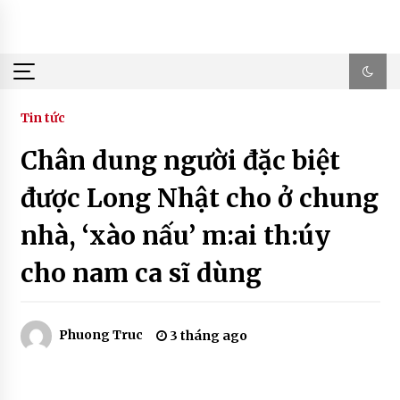
Skip
to
content
Tin tức
Chân dung người đặc biệt
được Long Nhật cho ở chung
nhà, ‘xào nấu’ m:ai th:úy
cho nam ca sĩ dùng
Phuong Truc
3 tháng ago