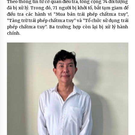
Theo thông tin từ cơ quan điều tra, tổng cộng 74 đối tượng
đã bị xử lý. Trong đó, 71 người bị khởi tố, bắt tạm giam để
điều tra các hành vi “Mua bán trái phép chấtm:a t:uy”,
“Tàng trữ trái phép chấtm:a t:uy” và “Tổ chức sử dụng trái
phép chấtm:a t:uy”. Ba trường hợp còn lại bị xử lý hành
chính.