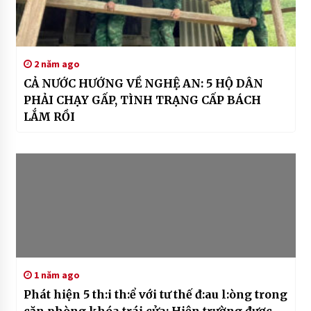
2 năm ago
CẢ NƯỚC HƯỚNG VỀ NGHỆ AN: 5 HỘ DÂN
PHẢI CHẠY GẤP, TÌNH TRẠNG CẤP BÁCH
LẮM RỒI
1 năm ago
Phát hiện 5 th:i th:ể với tư thế đ:au l:òng trong
căn phòng khóa trái cửa: Hiện trường được