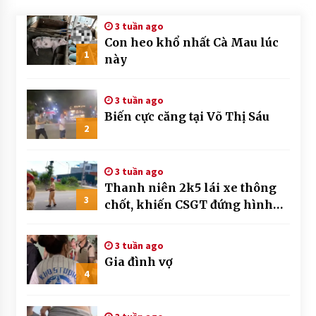
3 tuần ago
Con heo khổ nhất Cà Mau lúc
1
này
3 tuần ago
Biến cực căng tại Võ Thị Sáu
2
3 tuần ago
Thanh niên 2k5 lái xe thông
3
chốt, khiến CSGT đứng hình
mất mấy giây
3 tuần ago
Gia đình vợ
4