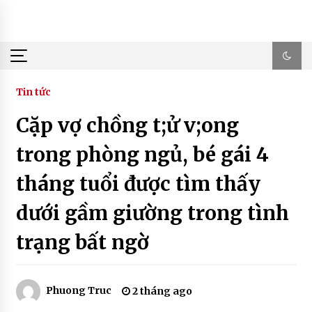
Skip
to
content
Tin tức
Cặp vợ chồng t;ử v;ong
trong phòng ngủ, bé gái 4
tháng tuổi được tìm thấy
dưới gầm giường trong tình
trạng bất ngờ
Phuong Truc
2 tháng ago