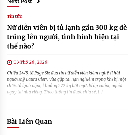
Next Post
Tin tức
Nữ diễn viên bị tủ lạnh gần 300 kg đè
trúng lên người, tình hình hiện tại
thế nào?
T3 Th5 26 , 2026
Chiều 24/5, tờ Page Six đưa tin nữ diễn viên kiêm nghệ sĩ hài
người Mỹ Laura Clery vừa gặp tai nạn nghiêm trọng khi bị một
chiếc tủ lạnh nặng khoảng 272 kg bất ngờ đổ ập xuống người
ngay tại nhà riêng. Theo thông tin được chia sẻ, […]
Bài Liên Quan