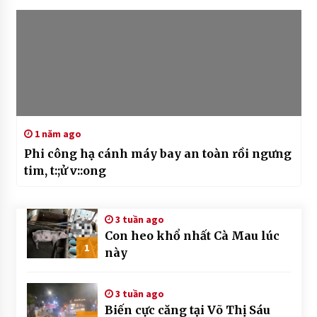
1 năm ago
Phi công hạ cánh máy bay an toàn rồi ngưng
tim, t:;ử v::ong
3 tuần ago
Con heo khổ nhất Cà Mau lúc
1
này
3 tuần ago
Biến cực căng tại Võ Thị Sáu