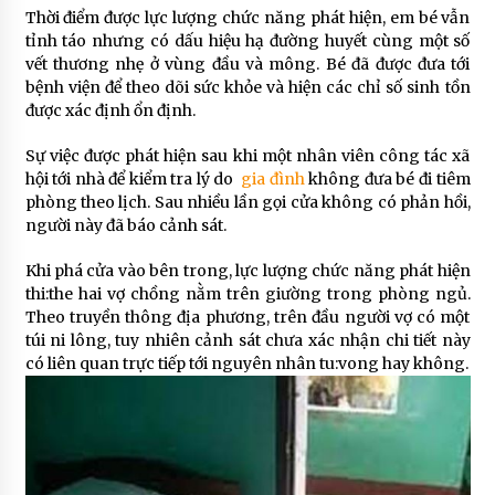
Thời điểm được lực lượng chức năng phát hiện, em bé vẫn
tỉnh táo nhưng có dấu hiệu hạ đường huyết cùng một số
vết thương nhẹ ở vùng đầu và mông. Bé đã được đưa tới
bệnh viện để theo dõi sức khỏe và hiện các chỉ số sinh tồn
được xác định ổn định.
Sự việc được phát hiện sau khi một nhân viên công tác xã
hội tới nhà để kiểm tra lý do
gia đình
không đưa bé đi tiêm
phòng theo lịch. Sau nhiều lần gọi cửa không có phản hồi,
người này đã báo cảnh sát.
Khi phá cửa vào bên trong, lực lượng chức năng phát hiện
thi:the hai vợ chồng nằm trên giường trong phòng ngủ.
Theo truyền thông địa phương, trên đầu người vợ có một
túi ni lông, tuy nhiên cảnh sát chưa xác nhận chi tiết này
có liên quan trực tiếp tới nguyên nhân tu:vong hay không.