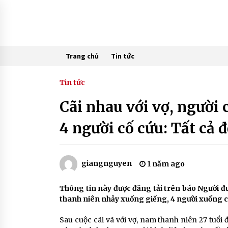
Skip
to
content
Trang chủ
Tin tức
Tin tức
Cãi nhau với vợ, người 
4 người cố cứu: Tất cả đ
giangnguyen
1 năm ago
Thông tin này được đăng tải trên báo Người đưa
thanh niên nhảy xuống giếng, 4 người xuống cứu
Sau cuộc cãi vã với vợ, nam thanh niên 27 tuổi