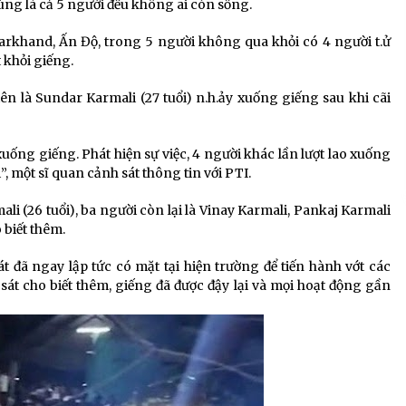
cùng là cả 5 người đều không ai còn sống.
harkhand, Ấn Độ, trong 5 người không qua khỏi có 4 người t.ử
 khỏi giếng.
tên là Sundar Karmali (27 tuổi) n.h.ảy xuống giếng sau khi cãi
xuống giếng. Phát hiện sự việc, 4 người khác lần lượt lao xuống
, một sĩ quan cảnh sát thông tin với PTI.
i (26 tuổi), ba người còn lại là Vinay Karmali, Pankaj Karmali
 biết thêm.
át đã ngay lập tức có mặt tại hiện trường để tiến hành vớt các
 sát cho biết thêm, giếng đã được đậy lại và mọi hoạt động gần