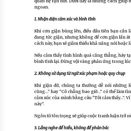
quan hệ rạn nứt. Dưới đây là những cách giúp 
ngoan.
1. Nhận diện cảm xúc và bình tĩnh
Khi cơn giận bùng lên, điều đầu tiên bạn cần
đang tức giận, nhưng không để cơn giận lấn át l
cách này, bạn sẽ giảm thiểu khả năng nói hoặc 
Nếu cảm thấy tình hình quá căng thẳng, hãy tạm
bình tĩnh lại. Đừng vội vàng phản ứng trong lú
2. Không sử dụng từ ngữ xúc phạm hoặc quy chụp
Khi giận dữ, chúng ta thường dễ nói những l
cũng…” hay “Cô chẳng bao giờ…” có thể làm tình
cảm xúc của mình bằng câu “Tôi cảm thấy…”. Ví 
này”.
Ngôn từ tôn trọng sẽ giúp cuộc tranh luận trở n
3. Lắng nghe để hiểu, không để phản bác