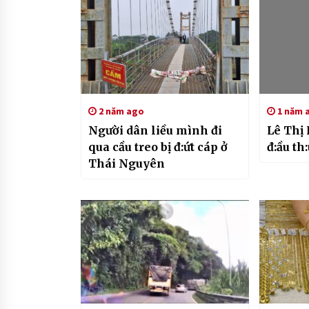
2 năm ago
1 năm 
Người dân liều mình đi
Lê Thị
qua cầu treo bị đ:ứt cáp ở
đ:ầu th
Thái Nguyên