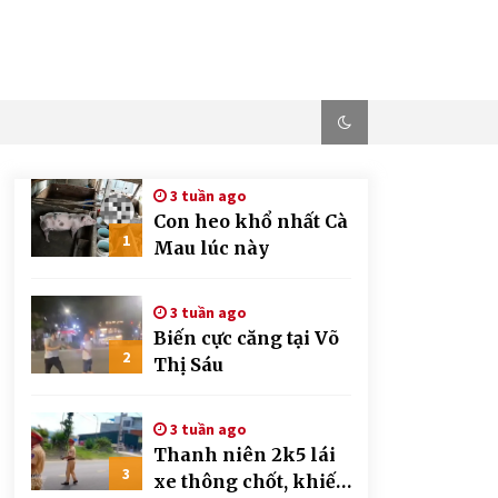
3 tuần ago
Con heo khổ nhất Cà
1
Mau lúc này
3 tuần ago
Biến cực căng tại Võ
2
Thị Sáu
3 tuần ago
Thanh niên 2k5 lái
3
xe thông chốt, khiến