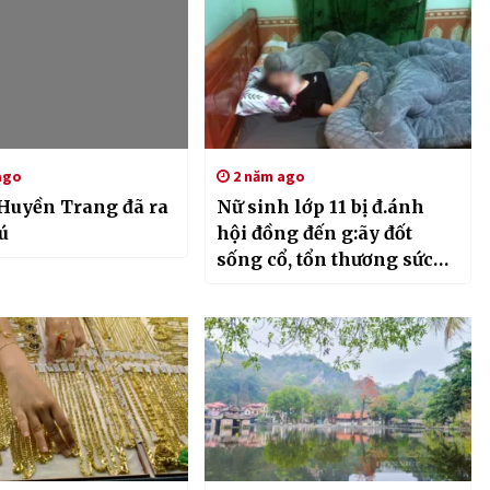
ago
2 năm ago
 Huyền Trang đã ra
Nữ sinh lớp 11 bị đ.ánh
:ú
hội đồng đến g:ãy đốt
sống cổ, tổn thương sức
khỏe 23%