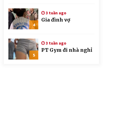
CSGT đứng hình mất
mấy giây
3 tuần ago
Gia đình vợ
4
3 tuần ago
PT Gym đi nhà nghỉ
5