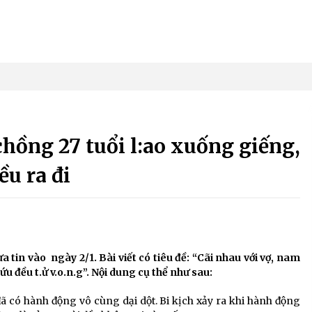
chồng 27 tuổi l:ao xuống giếng,
ều ra đi
 tin vào ngày 2/1. Bài viết có tiêu đề: “Cãi nhau với vợ, nam
 đều t.ử v.o.n.g”. Nội dung cụ thể như sau:
 đã có hành động vô cùng dại dột. Bi kịch xảy ra khi hành động