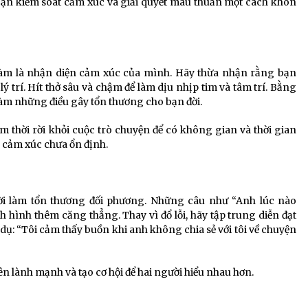
bạn kiểm soát cảm xúc và giải quyết mâu thuẫn một cách khôn
 làm là nhận diện cảm xúc của mình. Hãy thừa nhận rằng bạn
ý trí. Hít thở sâu và chậm để làm dịu nhịp tim và tâm trí. Bằng
làm những điều gây tổn thương cho bạn đời.
 thời rời khỏi cuộc trò chuyện để có không gian và thời gian
c cảm xúc chưa ổn định.
ời làm tổn thương đối phương. Những câu như “Anh lúc nào
 hình thêm căng thẳng. Thay vì đổ lỗi, hãy tập trung diễn đạt
dụ: “Tôi cảm thấy buồn khi anh không chia sẻ với tôi về chuyện
ên lành mạnh và tạo cơ hội để hai người hiểu nhau hơn.