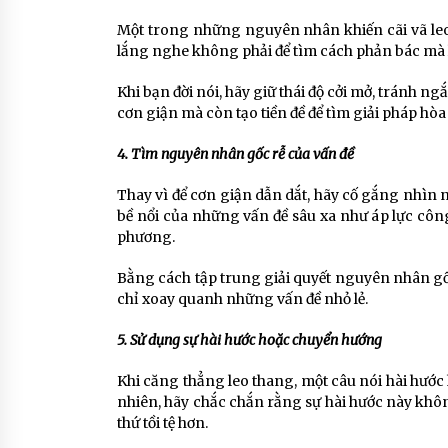
Một trong những nguyên nhân khiến cãi vã leo
lắng nghe không phải để tìm cách phản bác mà l
Khi bạn đời nói, hãy giữ thái độ cởi mở, tránh ng
cơn giận mà còn tạo tiền đề để tìm giải pháp hòa 
4. Tìm nguyên nhân gốc rễ của vấn đề
Thay vì để cơn giận dẫn dắt, hãy cố gắng nhìn 
bề nổi của những vấn đề sâu xa như áp lực công
phương.
Bằng cách tập trung giải quyết nguyên nhân gốc
chỉ xoay quanh những vấn đề nhỏ lẻ.
5. Sử dụng sự hài hước hoặc chuyển hướng
Khi căng thẳng leo thang, một câu nói hài hướ
nhiên, hãy chắc chắn rằng sự hài hước này khôn
thứ tồi tệ hơn.