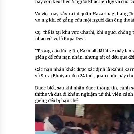
này còn kéo theo 4 người khác liên lụy và cuối 
Vụ việc này xảy ra tại quận Hazaribag, bang J
v.o.n.g khi cố gắng cứu một người đàn ông thoát
Cụ thể là tại khu vực Charhi, khi người chồng 
nhau với vợ là Rupa Devi.
“Trong cơn tức giận, Karmali đã lái xe máy lao 
giếng để cứu nạn nhân, nhưng tất cả đều qua đời”
Các nạn nhân khác được xác định là Rahul Karmal
và Suraj Bhuiyan đều 24 tuổi, quan chức này cho
Được biết, sau khi nhận được thông tin, cảnh s
thithe và đưa đi khám nghiệm t.ử thi. Viên cảnh
giếng đều bị hạn chế.