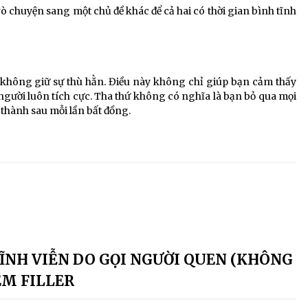
ò chuyện sang một chủ đề khác để cả hai có thời gian bình tĩnh
à không giữ sự thù hằn. Điều này không chỉ giúp bạn cảm thấy
gười luôn tích cực. Tha thứ không có nghĩa là bạn bỏ qua mọi
 thành sau mỗi lần bất đồng.
 VĨNH VIỄN DO GỌI NGƯỜI QUEN (KHÔNG
IÊM FILLER