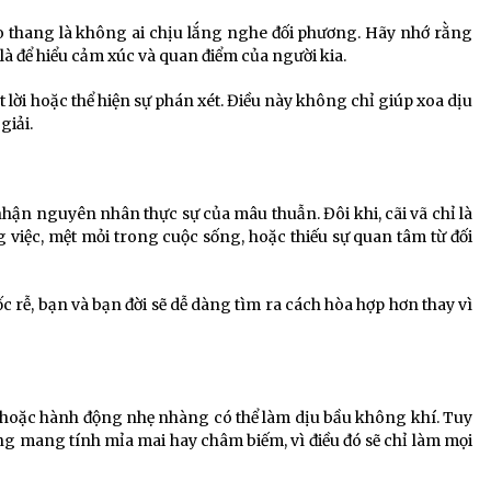
 thang là không ai chịu lắng nghe đối phương. Hãy nhớ rằng
à để hiểu cảm xúc và quan điểm của người kia.
ắt lời hoặc thể hiện sự phán xét. Điều này không chỉ giúp xoa dịu
giải.
nhận nguyên nhân thực sự của mâu thuẫn. Đôi khi, cãi vã chỉ là
 việc, mệt mỏi trong cuộc sống, hoặc thiếu sự quan tâm từ đối
 rễ, bạn và bạn đời sẽ dễ dàng tìm ra cách hòa hợp hơn thay vì
c hoặc hành động nhẹ nhàng có thể làm dịu bầu không khí. Tuy
g mang tính mỉa mai hay châm biếm, vì điều đó sẽ chỉ làm mọi