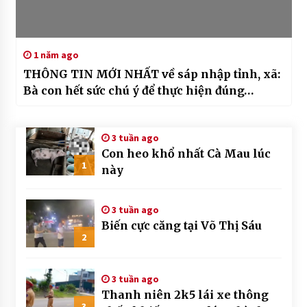
1 năm ago
THÔNG TIN MỚI NHẤT về sáp nhập tỉnh, xã:
Bà con hết sức chú ý để thực hiện đúng…
3 tuần ago
Con heo khổ nhất Cà Mau lúc
1
này
3 tuần ago
Biến cực căng tại Võ Thị Sáu
2
3 tuần ago
Thanh niên 2k5 lái xe thông
3