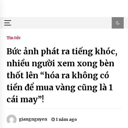
Skip
to
content
Tin tức
Bức ảnh phát ra tiếng khóc,
nhiều người xem xong bèn
thốt lên “hóa ra không có
tiền để mua vàng cũng là 1
cái may”!
giangnguyen
1 năm ago