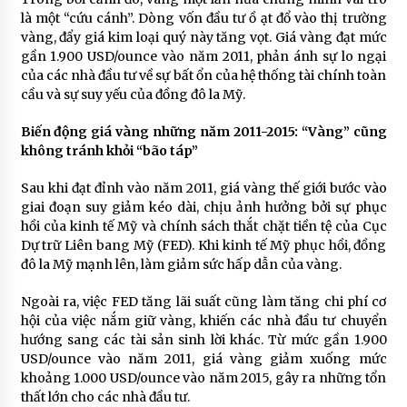
là một “cứu cánh”. Dòng vốn đầu tư ồ ạt đổ vào thị trường
vàng, đẩy giá kim loại quý này tăng vọt. Giá vàng đạt mức
gần 1.900 USD/ounce vào năm 2011, phản ánh sự lo ngại
của các nhà đầu tư về sự bất ổn của hệ thống tài chính toàn
cầu và sự suy yếu của đồng đô la Mỹ.
Biến động giá vàng những năm 2011-2015: “Vàng” cũng
không tránh khỏi “bão táp”
Sau khi đạt đỉnh vào năm 2011, giá vàng thế giới bước vào
giai đoạn suy giảm kéo dài, chịu ảnh hưởng bởi sự phục
hồi của kinh tế Mỹ và chính sách thắt chặt tiền tệ của Cục
Dự trữ Liên bang Mỹ (FED). Khi kinh tế Mỹ phục hồi, đồng
đô la Mỹ mạnh lên, làm giảm sức hấp dẫn của vàng.
Ngoài ra, việc FED tăng lãi suất cũng làm tăng chi phí cơ
hội của việc nắm giữ vàng, khiến các nhà đầu tư chuyển
hướng sang các tài sản sinh lời khác. Từ mức gần 1.900
USD/ounce vào năm 2011, giá vàng giảm xuống mức
khoảng 1.000 USD/ounce vào năm 2015, gây ra những tổn
thất lớn cho các nhà đầu tư.