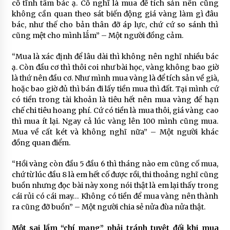
cố tĩnh tâm bác ạ. Cố nghĩ là mua để tích sản nên cũng
không cần quan theo sát biến động giá vàng làm gì đâu
bác, như thế cho bản thân đỡ áp lực, chứ cứ so sánh thì
cũng mệt cho mình lắm” – Một người đồng cảm.
“Mua là xác định để lâu dài thì không nên nghĩ nhiều bác
ạ. Còn đầu cơ thì thôi coi như bài học, vàng không bao giờ
là thứ nên đầu cơ. Như mình mua vàng là để tích sản về già,
hoặc bao giờ đủ thì bán đi lấy tiền mua thì đất. Tại mình cứ
có tiền trong tài khoản là tiêu hết nên mua vàng để hạn
chế chi tiêu hoang phí. Cứ có tiền là mua thôi, giá vàng cao
thì mua ít lại. Ngay cả lúc vàng lên 100 mình cũng mua.
Mua về cất két và không nghĩ nữa” – Một người khác
đồng quan điểm.
“Hồi vàng còn đầu 5 đầu 6 thì tháng nào em cũng cố mua,
chứ từ lúc đầu 8 là em hết cố được rồi, thi thoảng nghĩ cũng
buồn nhưng đọc bài này xong nói thật là em lại thấy trong
cái rủi có cái may… Không có tiền để mua vàng nên thành
ra cũng đỡ buồn” – Một người chia sẻ nửa đùa nửa thật.
Một sai lầm “chí mạng” phải tránh tuyệt đối khi mua