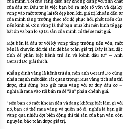
của mình. Tôi cho rằng điều này không đúng với tính chất
của đầu tư. Đầu tư là việc bạn bỏ ra một số vốn và đặt kỳ
vọng vào một tương lai tốt đẹp hơn, khi giá trị khoản đầu tư
của mình tăng trưởng theo tốc độ phục hồi, phát triển của
nền kinh tế. Còn vàng là thứ bạn mua khi nền kinh tế gặp
bất ổn và bạn lo sợ tài sản của mình có thể sẽ mất giá.
Một bên là đầu tư với kỳ vọng tăng trưởng tiền vốn, một
bên là chuyển đổi tài sản để bảo toàn giá trị. Đây là hai đặc
tính để phân biệt kênh trú ẩn và kênh đầu tư” – Anh
Gerard Do giải thích.
Khẳng định vàng là kênh trú ẩn, nên anh Gerard Do cũng
nhấn mạnh một điều rất quan trọng: Mua vàng tích sản thì
được, chứ đừng bao giờ mua vàng với tư duy đầu cơ –
nghĩa là mua vào rồi bán ra để “ăn” phần chênh giá.
“Nếu bạn có một khoản tiền và đang không biết làm gì với
nó, bạn có thể mua vàng và quên nó đi, nghĩa là bạn giữ
vàng qua nhiều đợt biến động thì tài sản của bạn vẫn còn
nguyên, bảo toàn được giá trị.