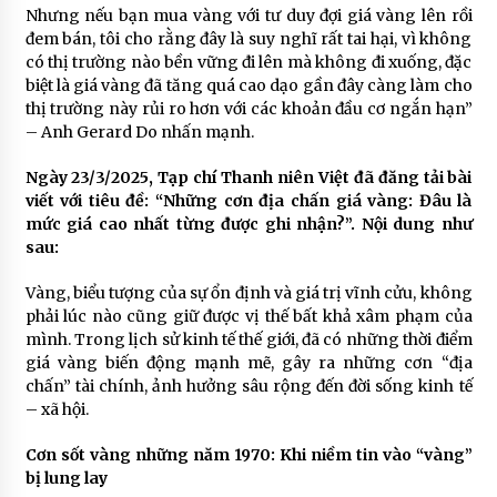
Nhưng nếu bạn mua vàng với tư duy đợi giá vàng lên rồi
đem bán, tôi cho rằng đây là suy nghĩ rất tai hại, vì không
có thị trường nào bền vững đi lên mà không đi xuống, đặc
biệt là giá vàng đã tăng quá cao dạo gần đây càng làm cho
thị trường này rủi ro hơn với các khoản đầu cơ ngắn hạn”
– Anh Gerard Do nhấn mạnh.
Ngày 23/3/2025, Tạp chí Thanh niên Việt đã đăng tải bài
viết với tiêu đề: “Những cơn địa chấn giá vàng: Đâu là
mức giá cao nhất từng được ghi nhận?”. Nội dung như
sau:
Vàng, biểu tượng của sự ổn định và giá trị vĩnh cửu, không
phải lúc nào cũng giữ được vị thế bất khả xâm phạm của
mình. Trong lịch sử kinh tế thế giới, đã có những thời điểm
giá vàng biến động mạnh mẽ, gây ra những cơn “địa
chấn” tài chính, ảnh hưởng sâu rộng đến đời sống kinh tế
– xã hội.
Cơn sốt vàng những năm 1970: Khi niềm tin vào “vàng”
bị lung lay