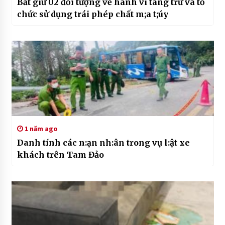
Bắt giữ 02 đối tượng về hành vi tàng trữ và tổ
chức sử dụng trái phép chất m;a t;úy
1 năm ago
Danh tính các n:ạn nh:ân trong vụ l:ật xe
khách trên Tam Đảo