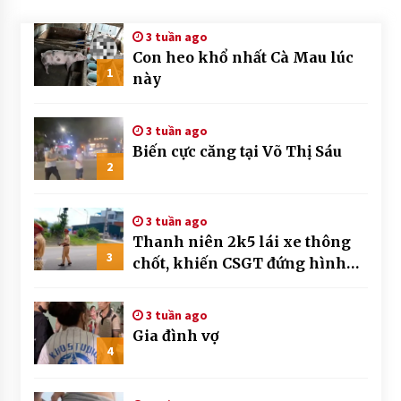
3 tuần ago
Con heo khổ nhất Cà Mau lúc
1
này
3 tuần ago
Biến cực căng tại Võ Thị Sáu
2
3 tuần ago
Thanh niên 2k5 lái xe thông
3
chốt, khiến CSGT đứng hình
mất mấy giây
3 tuần ago
Gia đình vợ
4