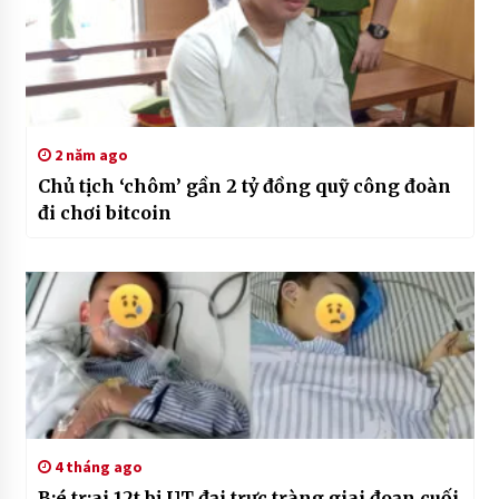
2 năm ago
Chủ tịch ‘chôm’ gần 2 tỷ đồng quỹ công đoàn
đi chơi bitcoin
4 tháng ago
B:é tr:ai 12t bị UT đại trực tràng giai đoạn cuối