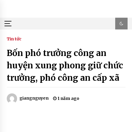
Skip
to
content
Tin tức
Bốn phó trưởng công an
huyện xung phong giữ chức
trưởng, phó công an cấp xã
giangnguyen
1 năm ago