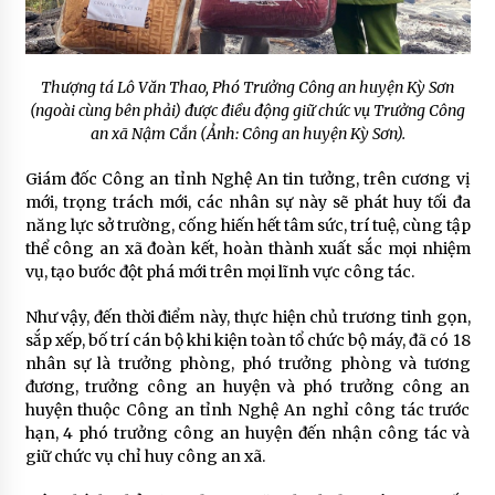
Thượng tá Lô Văn Thao, Phó Trưởng Công an huyện Kỳ Sơn
(ngoài cùng bên phải) được điều động giữ chức vụ Trưởng Công
an xã Nậm Cắn (Ảnh: Công an huyện Kỳ Sơn).
Giám đốc Công an tỉnh Nghệ An tin tưởng, trên cương vị
mới, trọng trách mới, các nhân sự này sẽ phát huy tối đa
năng lực sở trường, cống hiến hết tâm sức, trí tuệ, cùng tập
thể công an xã đoàn kết, hoàn thành xuất sắc mọi nhiệm
vụ, tạo bước đột phá mới trên mọi lĩnh vực công tác.
Như vậy, đến thời điểm này, thực hiện chủ trương tinh gọn,
sắp xếp, bố trí cán bộ khi kiện toàn tổ chức bộ máy, đã có 18
nhân sự là trưởng phòng, phó trưởng phòng và tương
đương, trưởng công an huyện và phó trưởng công an
huyện thuộc Công an tỉnh Nghệ An nghỉ công tác trước
hạn, 4 phó trưởng công an huyện đến nhận công tác và
giữ chức vụ chỉ huy công an xã.