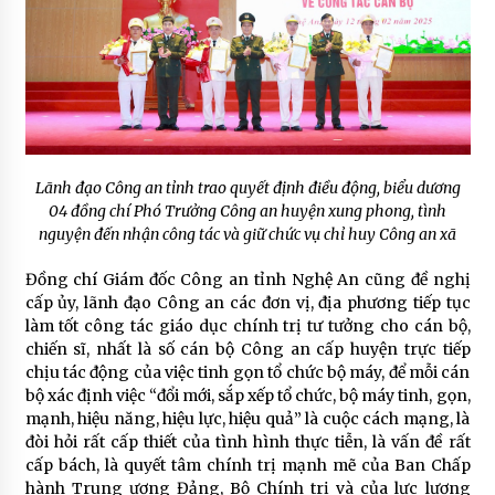
Lãnh đạo Công an tỉnh trao quyết định điều động, biểu dương
04 đồng chí Phó Trưởng Công an huyện xung phong, tình
nguyện đến nhận công tác và giữ chức vụ chỉ huy Công an xã
Đồng chí Giám đốc Công an tỉnh Nghệ An cũng đề nghị
cấp ủy, lãnh đạo Công an các đơn vị, địa phương tiếp tục
làm tốt công tác giáo dục chính trị tư tưởng cho cán bộ,
chiến sĩ, nhất là số cán bộ Công an cấp huyện trực tiếp
chịu tác động của việc tinh gọn tổ chức bộ máy, để mỗi cán
bộ xác định việc “đổi mới, sắp xếp tổ chức, bộ máy tinh, gọn,
mạnh, hiệu năng, hiệu lực, hiệu quả” là cuộc cách mạng, là
đòi hỏi rất cấp thiết của tình hình thực tiễn, là vấn đề rất
cấp bách, là quyết tâm chính trị mạnh mẽ của Ban Chấp
hành Trung ương Đảng, Bộ Chính trị và của lực lượng