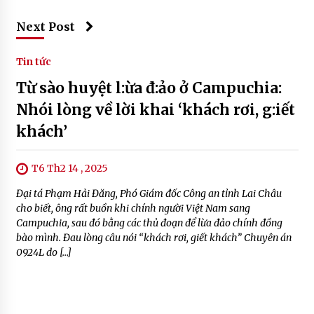
Next Post
Tin tức
Từ sào huyệt l:ừa đ:ảo ở Campuchia:
Nhói lòng về lời khai ‘khách rơi, g:iết
khách’
T6 Th2 14 , 2025
Đại tá Phạm Hải Đăng, Phó Giám đốc Công an tỉnh Lai Châu
cho biết, ông rất buồn khi chính người Việt Nam sang
Campuchia, sau đó bằng các thủ đoạn để lừa đảo chính đồng
bào mình. Đau lòng câu nói “khách rơi, giết khách” Chuyên án
0924L do […]