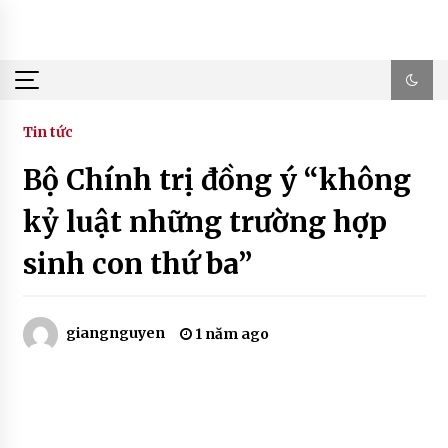
Skip
to
content
Tin tức
Bộ Chính trị đồng ý “không
kỷ luật những trường hợp
sinh con thứ ba”
giangnguyen
1 năm ago