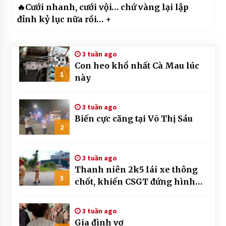
🔥Cưới nhanh, cưới vội… chứ vàng lại lập
đỉnh kỷ lục nữa rồi… +
3 tuần ago
Con heo khổ nhất Cà Mau lúc
1
này
3 tuần ago
Biến cực căng tại Võ Thị Sáu
2
3 tuần ago
Thanh niên 2k5 lái xe thông
3
chốt, khiến CSGT đứng hình
mất mấy giây
3 tuần ago
Gia đình vợ