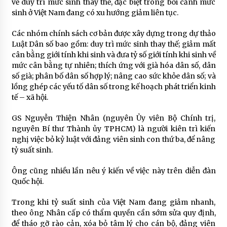
về duy trì mức sinh thay thế, đặc biệt trong bối cảnh mức
sinh ở Việt Nam đang có xu hướng giảm liên tục.
Các nhóm chính sách cơ bản được xây dựng trong dự thảo
Luật Dân số bao gồm: duy trì mức sinh thay thế; giảm mất
cân bằng giới tính khi sinh và đưa tỷ số giới tính khi sinh về
mức cân bằng tự nhiên; thích ứng với già hóa dân số, dân
số già; phân bố dân số hợp lý; nâng cao sức khỏe dân số; và
lồng ghép các yếu tố dân số trong kế hoạch phát triển kinh
tế – xã hội.
GS Nguyễn Thiện Nhân (nguyên Ủy viên Bộ Chính trị,
nguyên Bí thư Thành ủy TPHCM) là người kiên trì kiến
nghị việc bỏ kỷ luật với đảng viên sinh con thứ ba, để nâng
tỷ suất sinh.
Ông cũng nhiều lần nêu ý kiến về việc này trên diễn đàn
Quốc hội.
Trong khi tỷ suất sinh của Việt Nam đang giảm nhanh,
theo ông Nhân cấp có thẩm quyền cần sớm sửa quy định,
để tháo gỡ rào cản, xóa bỏ tâm lý cho cán bộ, đảng viên