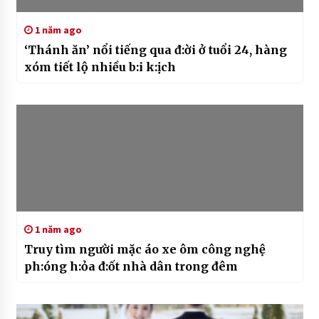
1 năm ago
‘Thánh ăn’ nổi tiếng qua đ:ời ở tuổi 24, hàng
xóm tiết lộ nhiều b:i k:ịch
1 năm ago
Truy tìm người mặc áo xe ôm công nghệ
ph:óng h:ỏa đ:ốt nhà dân trong đêm