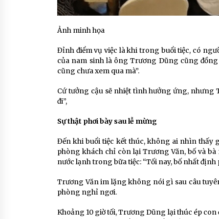
Ảnh minh họa
Đỉnh điểm vụ việc là khi trong buổi tiệc, có n
của nam sinh là ông Trương Dũng cũng đồng tìn
cũng chưa xem qua mà”.
Cứ tưởng cậu sẽ nhiệt tình hưởng ứng, nhưng T
đi”,
Sự thật phơi bày sau lễ mừng
Đến khi buổi tiệc kết thúc, không ai nhìn thấy
phòng khách chỉ còn lại Trương Văn, bố và bà 
nước lạnh trong bữa tiệc: “Tối nay, bố nhất định 
Trương Văn im lặng không nói gì sau câu tuyên 
phòng nghỉ ngơi.
Khoảng 10 giờ tối, Trương Dũng lại thúc ép co