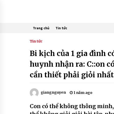
Skip
to
content
Trang chủ
Tin tức
Tin tức
Bi kịch của 1 gia đình c
huynh nhận ra: C::on c
cần thiết phải giỏi nhất
giangnguyen
1 năm ago
Con có thể không thông minh, 