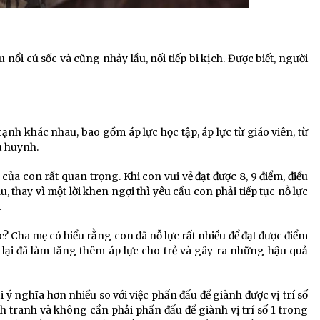
nổi cú sốc và cũng nhảy lầu, nối tiếp bi kịch. Được biết, người
cạnh khác nhau, bao gồm áp lực học tập, áp lực từ giáo viên, từ
ụ huynh.
ủa con rất quan trọng. Khi con vui vẻ đạt được 8, 9 điểm, điều
u, thay vì một lời khen ngợi thì yêu cầu con phải tiếp tục nỗ lực
.
c? Cha mẹ có hiểu rằng con đã nỗ lực rất nhiều để đạt được điểm
 lại đã làm tăng thêm áp lực cho trẻ và gây ra những hậu quả
 ý nghĩa hơn nhiều so với việc phấn đấu để giành được vị trí số
 tranh và không cần phải phấn đấu để giành vị trí số 1 trong