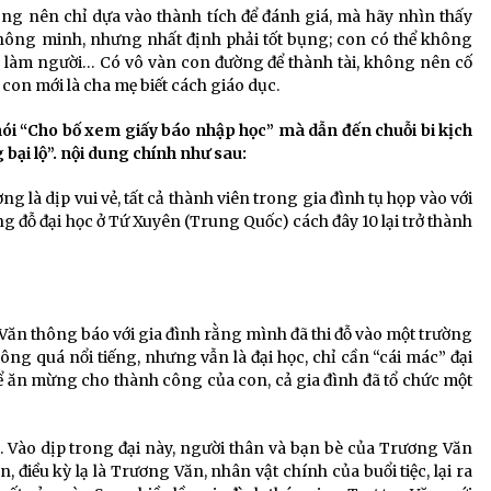
ông nên chỉ dựa vào thành tích để đánh giá, mà hãy nhìn thấy
hông minh, nhưng nhất định phải tốt bụng; con có thể không
ý lẽ làm người… Có vô vàn con đường để thành tài, không nên cố
con mới là cha mẹ biết cách giáo dục.
ói “Cho bố xem giấy báo nhập học” mà dẫn đến chuỗi bi kịch
g bại lộ”. nội dung chính như sau:
 là dịp vui vẻ, tất cả thành viên trong gia đình tụ họp vào với
g đỗ đại học ở Tứ Xuyên (Trung Quốc) cách đây 10 lại trở thành
 Văn thông báo với gia đình rằng mình đã thi đỗ vào một trường
g quá nổi tiếng, nhưng vẫn là đại học, chỉ cần “cái mác” đại
ể ăn mừng cho thành công của con, cả gia đình đã tổ chức một
. Vào dịp trong đại này, người thân và bạn bè của Trương Văn
 điều kỳ lạ là Trương Văn, nhân vật chính của buổi tiệc, lại ra