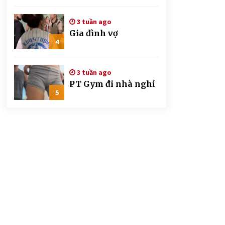
CSGT đứng hình mất
mấy giây
3 tuần ago
Gia đình vợ
4
3 tuần ago
PT Gym đi nhà nghỉ
5