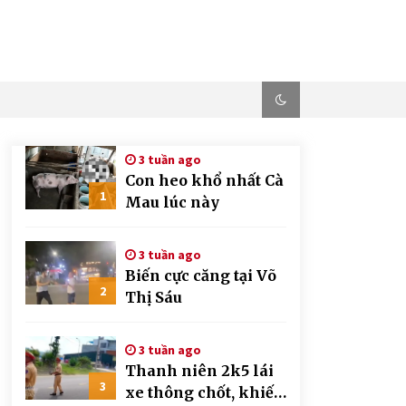
3 tuần ago
Con heo khổ nhất Cà
1
Mau lúc này
3 tuần ago
Biến cực căng tại Võ
2
Thị Sáu
3 tuần ago
Thanh niên 2k5 lái
3
xe thông chốt, khiến