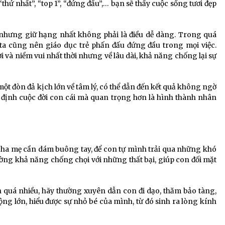
thứ nhất”, “top 1”, “đứng đầu”,… bạn sẽ thấy cuộc sống tươi đẹp
ễ, nhưng giữ hạng nhất không phải là điều dễ dàng. Trong quá
 ta cũng nên giáo dục trẻ phấn đấu đứng đầu trong mọi việc.
i và niềm vui nhất thời nhưng về lâu dài, khả năng chống lại sự
một đòn đả kịch lớn về tâm lý, có thể dẫn đến kết quả không ngờ
t định cuộc đời con cái mà quan trọng hơn là hình thành nhân
 cha mẹ cần dám buông tay, để con tự mình trải qua những khó
ường khả năng chống chọi với những thất bại, giúp con đối mặt
 quá nhiều, hãy thường xuyên dẫn con đi dạo, thăm bảo tàng,
rộng lớn, hiểu được sự nhỏ bé của mình, từ đó sinh ra lòng kính