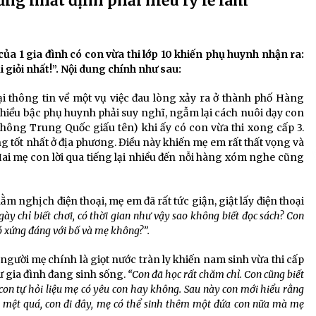
ưng nhất định phải hiểu lý lẽ làm
ủa 1 gia đình có con vừa thi lớp 10 khiến phụ huynh nhận ra:
 giỏi nhất!”. Nội dung chính như sau:
ại thông tin về một vụ việc đau lòng xảy ra ở thành phố Hàng
hiều bậc phụ huynh phải suy nghĩ, ngẫm lại cách nuôi dạy con
thông Trung Quốc giấu tên) khi ấy có con vừa thi xong cấp 3.
g tốt nhất ở địa phương. Điều này khiến mẹ em rất thất vọng và
ai mẹ con lời qua tiếng lại nhiều đến nỗi hàng xóm nghe cũng
ằm nghịch điện thoại, mẹ em đã rất tức giận, giật lấy điện thoại
gày chỉ biết chơi, có thời gian như vậy sao không biết đọc sách? Con
có xứng đáng với bố và mẹ không?”.
 người mẹ chính là giọt nước tràn ly khiến nam sinh vừa thi cấp
ư gia đình đang sinh sống.
“Con đã học rất chăm chỉ. Con cũng biết
c con tự hỏi liệu mẹ có yêu con hay không. Sau này con mới hiểu rằng
 mệt quá, con đi đây, mẹ có thể sinh thêm một đứa con nữa mà mẹ