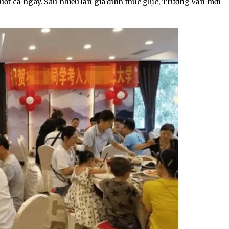
uốt cả ngày. Sau nhiều lần gia đình thúc giục, Trương Văn mới