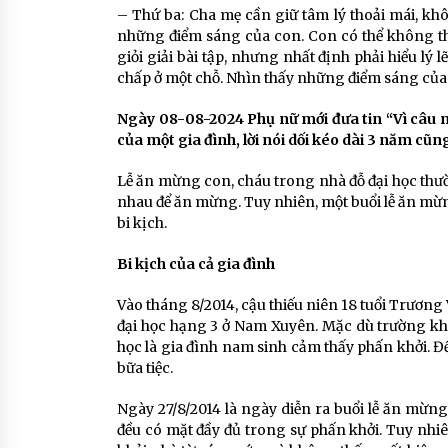
– Thứ ba: Cha mẹ cần giữ tâm lý thoải mái, kh
những điểm sáng của con. Con có thể không t
giỏi giải bài tập, nhưng nhất định phải hiểu l
chấp ở một chỗ. Nhìn thấy những điểm sáng của 
Ngày 08-08-2024 Phụ nữ mới đưa tin “Vì câu n
của một gia đình, lời nói dối kéo dài 3 năm cũn
Lễ ăn mừng con, cháu trong nhà đỗ đại học thường
nhau để ăn mừng. Tuy nhiên, một buổi lễ ăn mừn
bi kịch.
Bi kịch của cả gia đình
Vào tháng 8/2014, cậu thiếu niên 18 tuổi Trương
đại học hạng 3 ở Nam Xuyên. Mặc dù trường khôn
học là gia đình nam sinh cảm thấy phấn khởi. Đ
bữa tiệc.
Ngày 27/8/2014 là ngày diễn ra buổi lễ ăn mừng
đều có mặt đầy đủ trong sự phấn khởi. Tuy nhiên,