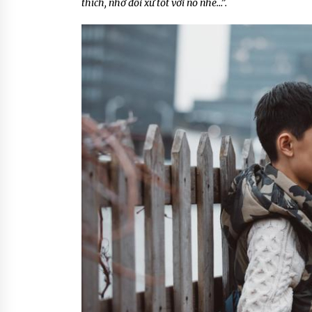
thích, nhớ đối xử tốt với nó nhé…”.