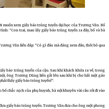
gười muốn xem giấy báo trúng tuyển đại học của Trương Văn. Bố
h: “Con trai, mau lấy giấy báo trúng tuyển ra đây, bố và bà
rương Văn liền đáp: “Có gì đâu mà đáng xem đâu, thôi bỏ qua
 giấy báo trúng tuyển của cậu. Sau khi khách khứa ra về, trong
nội, ông Trương Dũng liền gắt lên sau khi bị cho hất một gáo
phải thấy giấy báo trúng tuyển!”.
bố chắc nịch của phụ huynh, bà nội khuyên vài câu rồi đi vào
n đưa giấy báo trúng tuyển. Trương Văn đưa cho ông một phong