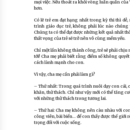
mọi việc. Nếu thoát ra khỏi vòng luẩn quẩn của “
hơn.
Có lẽ trẻ em đạt hạng nhất trong kỳ thi thì d
trình giáo dục trẻ, không phải lúc nào chúng
Chúng ta có thể đạt được những kết quả nhất thờ
thất vọng của trẻ sẽ trở nên vô cùng mềm yếu.
Chỉ một lần không thành công, trẻ sẽ phải chịu 
tới! Cha mẹ phải biết rằng điểm số không quyế
cách lành mạnh cho con.
Vì vậy, cha mẹ cần phải làm gì?
– Thứ nhất: Trong quá trình nuôi dạy con cái,
khăn, thử thách. Chỉ như vậy mới có thể tăng c
với những thử thách trong tương lai.
– Thứ hai: Cha mẹ không nên càu nhàu với con
công viên, bãi biển… để con thấy được thế giới 
trọng đối với cuộc sống.