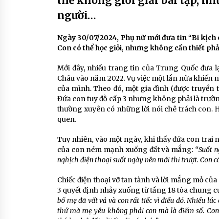
thể không giỏi giải bài tập, nh
người…
Ngày 30/07/2024, Phụ nữ mới đưa tin “Bi kịch c
Con có thể học giỏi, nhưng không cần thiết phải
Mới đây, nhiều trang tin của Trung Quốc đưa l
Châu vào năm 2022. Vụ việc một lần nữa khiến n
của mình. Theo đó, một gia đình (được truyền 
Đứa con tuy đỗ cấp 3 nhưng không phải là trườn
thường xuyên có những lời nói chê trách con. H
quen.
Tuy nhiên, vào một ngày, khi thấy đứa con trai n
của con ném mạnh xuống đất và mắng:
“Suốt n
nghịch điện thoại suốt ngày nên mới thi trượt. Con 
Chiếc điện thoại vỡ tan tành và lời mắng mỏ của
3 quyết định nhảy xuống từ tầng 18 tòa chung c
bố mẹ đã vất vả và con rất tiếc vì điều đó. Nhiều lú
thứ mà mẹ yêu không phải con mà là điểm số. Con