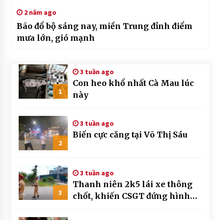
2 năm ago
Bão đổ bộ sáng nay, miền Trung đỉnh điểm
mưa lớn, gió mạnh
3 tuần ago
Con heo khổ nhất Cà Mau lúc
1
này
3 tuần ago
Biến cực căng tại Võ Thị Sáu
2
3 tuần ago
Thanh niên 2k5 lái xe thông
3
chốt, khiến CSGT đứng hình
mất mấy giây