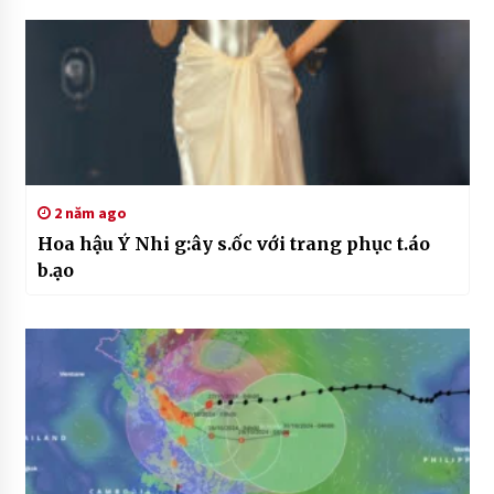
2 năm ago
Hoa hậu Ý Nhi g:ây s.ốc với trang phục t.áo
b.ạo