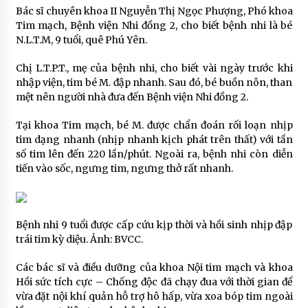
Bác sĩ chuyên khoa II Nguyễn Thị Ngọc Phượng, Phó khoa
Tim mạch, Bệnh viện Nhi đồng 2, cho biết bệnh nhi là bé
N.L.T.M, 9 tuổi, quê Phú Yên.
Chị L.T.P.T., mẹ của bệnh nhi, cho biết vài ngày trước khi
nhập viện, tim bé M. đập nhanh. Sau đó, bé buồn nôn, than
mệt nên người nhà đưa đến Bệnh viện Nhi đồng 2.
Tại khoa Tim mạch, bé M. được chẩn đoán rối loạn nhịp
tim dạng nhanh (nhịp nhanh kịch phát trên thất) với tần
số tim lên đến 220 lần/phút. Ngoài ra, bệnh nhi còn diễn
tiến vào sốc, ngưng tim, ngưng thở rất nhanh.
Bệnh nhi 9 tuổi được cấp cứu kịp thời và hồi sinh nhịp đập
trái tim kỳ diệu. Ảnh: BVCC.
Các bác sĩ và điều dưỡng của khoa Nội tim mạch và khoa
Hồi sức tích cực – Chống độc đã chạy đua với thời gian để
vừa đặt nội khí quản hỗ trợ hô hấp, vừa xoa bóp tim ngoài