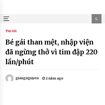
Skip
to
content
Tin tức
Bé gái than mệt, nhập viện
đã ngừng thở vì tim đập 220
lần/phút
giangnguyen
2 năm ago