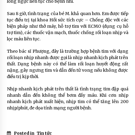
lồng ngực liên tục cho bệnh nhi.
Sau 8 giờ, tình trạng của bé M. khả quan hơn. Em được tiếp
tục điều trị tại khoa Hồi sức tích cực – Chống độc với các
biện pháp như thở máy, hỗ trợ tim với ECMO (dụng cụ hỗ
trợ tim), các thuốc vận mạch, thuốc chống rối loạn nhịp và
lọc máu liên tục.
Theo bác sĩ Phượng, đây là trường hợp bệnh tim với dạng
rối loạn nhịp nhanh được gọi là nhịp nhanh kịch phát trên
thất. Dạng bệnh này có thể làm rối loạn huyết động rất
nặng, gây ngưng tim và dẫn đến tử vong nếu không được
điều trị kịp thời.
Nhịp nhanh kịch phát trên thất là tình trạng tim đập quá
nhanh dẫn đến không thể bơm đầy máu. Khi cơn nhịp
nhanh kịch phát xuất hiện, nhịp tim có thể tăng lên 200
nhịp/phút, đe dọa tính mạng người bệnh.
Posted in
Tin tức