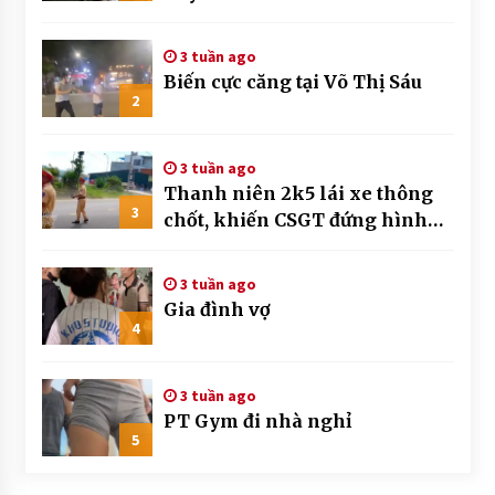
3 tuần ago
Biến cực căng tại Võ Thị Sáu
2
3 tuần ago
Thanh niên 2k5 lái xe thông
3
chốt, khiến CSGT đứng hình
mất mấy giây
3 tuần ago
Gia đình vợ
4
3 tuần ago
PT Gym đi nhà nghỉ
5