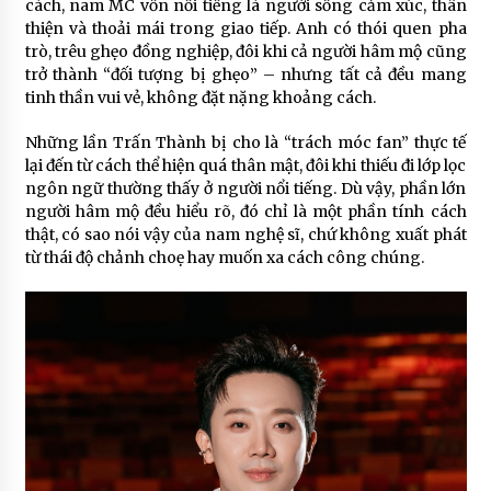
cách, nam MC vốn nổi tiếng là người sống cảm xúc, thân
thiện và thoải mái trong giao tiếp. Anh có thói quen pha
trò, trêu ghẹo đồng nghiệp, đôi khi cả người hâm mộ cũng
trở thành “đối tượng bị ghẹo” – nhưng tất cả đều mang
tinh thần vui vẻ, không đặt nặng khoảng cách.
Những lần Trấn Thành bị cho là “trách móc fan” thực tế
lại đến từ cách thể hiện quá thân mật, đôi khi thiếu đi lớp lọc
ngôn ngữ thường thấy ở người nổi tiếng. Dù vậy, phần lớn
người hâm mộ đều hiểu rõ, đó chỉ là một phần tính cách
thật, có sao nói vậy của nam nghệ sĩ, chứ không xuất phát
từ thái độ chảnh choẹ hay muốn xa cách công chúng.