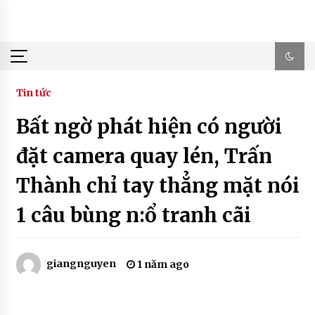
Skip
to
content
Tin tức
Bất ngờ phát hiện có người
đặt camera quay lén, Trấn
Thành chỉ tay thẳng mặt nói
1 câu bùng n:ổ tranh cãi
giangnguyen
1 năm ago