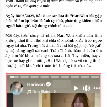
Trấn Thành thường xuyên bị dính vào tranh cãi vì những phát
ngôn vô tư, đùa giỡn quá mức.
Ngày 18/03/2025, Báo Saostar đưa tin “Hari Won bắt gặp
‘bồ nhí’ ôm ấp Trấn Thành tại nhà, phản ứng khiến nhiều
người bất ngờ”. Nội dung chính như sau:
Mới đây, trên story cá nhân, Hari Won khiến dân tình
không khỏi thích thú khi chia sẻ khoảnh khắc tréo ngoe
ngay tại nhà. Trong bức ảnh, nữ ca sĩ bắt gặp một “cô gái”
lạ mặt đang ngồi sát cạnh Trấn Thành, thậm chí còn ôm
ấp nam MC khi anh đang say sưa ca hát. Tuy nhiên, thay vì
bực tức hay ghen tuông, Hari Won lại tỏ ra vô cùng thích
thú, bật cười khoái chí trước tình huống trớ trêu này.