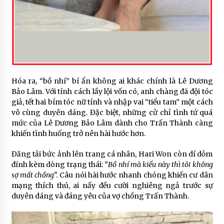
Hóa ra, “bồ nhí” bí ẩn không ai khác chính là Lê Dương
Bảo Lâm. Với tính cách lầy lội vốn có, anh chàng đã đội tóc
giả, tết hai bím tóc nữ tính và nhập vai “tiểu tam” một cách
vô cùng duyên dáng. Đặc biệt, những cử chỉ tình tứ quá
mức của Lê Dương Bảo Lâm dành cho Trấn Thành càng
khiến tình huống trở nên hài hước hơn.
Đăng tải bức ảnh lên trang cá nhân, Hari Won còn dí dỏm
đính kèm dòng trạng thái:
“Bồ nhí mà kiểu này thì tôi không
sợ mất chồng”.
Câu nói hài hước nhanh chóng khiến cư dân
mạng thích thú, ai nấy đều cười nghiêng ngả trước sự
duyên dáng và đáng yêu của vợ chồng Trấn Thành.