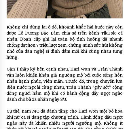
Không chỉ dừng lại ở đó, khoảnh khắc hài hước này còn
được Lê Dương Bảo Lâm chia sẻ trên kênh TikTok cá
nhân. Đoạn clip ghi lại toàn bộ tình huống đã nhanh
chóng đạt hơn 7 triệu lượt xem, chứng minh sức hút không
nhỏ của dàn nghệ sĩ đình đám mỗi khi cùng nhau tung
hứng.
Gần 1 thập kỷ bên cạnh nhau, Hari Won và Trấn Thành
vẫn luôn khiến khán giả ngưỡng mộ bởi cuộc sống hôn
nhân hạnh phúc, viên mãn. Trước đó, trong chuyến lưu
diễn nước ngoài cùng nhau, Trấn Thành “gây sốt” cộng
đồng người hâm mộ khi có hành động đầy ngọt ngào
dành cho bà xã nhân ngày 8/3.
Cụ thể, nam MC đã dành tặng cho Hari Won một bó hoa
khi nữ ca sĩ đang tập chương trình. Hành động đầu ngọt
ngào này đã khiến nhiều người ngưỡng mộ. Không ít