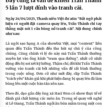
Đây cũng là vấn đề khiến Trấn Thành
5 lần 7 lượt dính vào tranh cãi.
Ngày 24/04/2025, Thanh niên Việt đư atin “Bất ngờ phát
hiện có người đặt camera quay lén, Trấn Thành chỉ tay
thẳng mặt nói 1 câu bùng nổ tranh cãi”. Nội dung chính
như sau:
Là ngôi sao hạng A của showbiz Việt, mọi “content” liên
quan đến Trấn Thành đều thu hút sự chú ý của công
chúng. Cũng chính vì lý do này mà Trấn Thành thường
xuyên lọt vào ống kính “team qua đường”, nhất cử nhất
động đều bị soi xét kỹ lưỡng. Thậm chí, đôi khi Trấn Thành
vướng vào tranh cãi bởi những vấn đề rất bình thường
trong cuộc sống. Đơn cử như mới đây, clip Trấn Thành
“trách yêu” khán giả khi phát hiện đang bị quay lén đã làm
bùng lên một cuộc bàn tán xôn xao.
Theo đó, dạo gần đây ông xã Hari Won có show thực tế về
đánh giá chất lượng các món ăn. Trong số quay với nghệ
sĩ Lê Giang, Trấn Thành ngồi ăn bún mắm trong một con