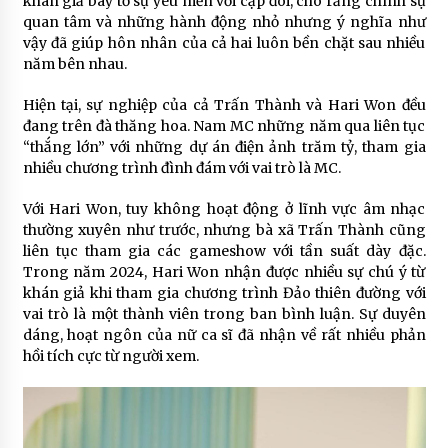
khán giả bày tỏ sự yêu mến với cặp đôi, cho rằng chính sự
quan tâm và những hành động nhỏ nhưng ý nghĩa như
vậy đã giúp hôn nhân của cả hai luôn bền chặt sau nhiều
năm bên nhau.
Hiện tại, sự nghiệp của cả Trấn Thành và Hari Won đều
đang trên đà thăng hoa. Nam MC những năm qua liên tục
“thắng lớn” với những dự án điện ảnh trăm tỷ, tham gia
nhiều chương trình đình đám với vai trò là MC.
Với Hari Won, tuy không hoạt động ở lĩnh vực âm nhạc
thường xuyên như trước, nhưng bà xã Trấn Thành cũng
liên tục tham gia các gameshow với tần suất dày đặc.
Trong năm 2024, Hari Won nhận được nhiều sự chú ý từ
khán giả khi tham gia chương trình Đảo thiên đường với
vai trò là một thành viên trong ban bình luận. Sự duyên
dáng, hoạt ngôn của nữ ca sĩ đã nhận về rất nhiều phản
hồi tích cực từ người xem.