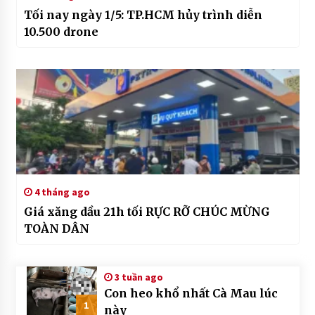
Tối nay ngày 1/5: TP.HCM hủy trình diễn
10.500 drone
4 tháng ago
Giá xăng dầu 21h tối RỰC RỠ CHÚC MỪNG
TOÀN DÂN
3 tuần ago
Con heo khổ nhất Cà Mau lúc
1
này