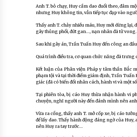
Anh T. bỏ chạy, Huy cầm dao đuổi theo, đâm mộ
nhưng Huy không tin, vẫn tiếp tục đạp vào ngư
Thấy anh T. chảy nhiều máu, Huy mới dừng lại, 
gây thủng phổi, đứt gan…, nạn nhân đã tử vong.
Sau khi gây án, Trần Tuấn Huy đến công an đầu
Quá trình điều tra, cơ quan chức năng đã trưng 
Kết luận của Phân viện Pháp y tâm thần Bắc mi
phạm tội và tại thời điểm giám định, Trần Tuấn 
giác (đã có biến đổi nhân cách, hành vi và một s
Tại phiên tòa, bị cáo Huy thừa nhận hành vi ph
chuyện, nghĩ người này đến đánh mình nên anh 
Vừa ra cổng, thấy anh T. mở cốp xe, bị cáo tưở
để lấy dao. Thấy hành động đáng ngờ của Huy, a
nên Huy ra tay trước…