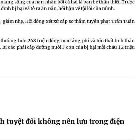
mạng sống của nạn nhân bởi cả hai là bạn bè thân thiết. Trước
đình bị hại và tỏ ra ăn năn, hối hận về tội lỗi của mình.
ng, giảm nhẹ, Hội đồng xét xử cấp sơ thẩm tuyên phạt Trần Tuấn
i thường hơn 268 triệu đồng mai táng phí và tổn thất tinh thần
). Bị cáo phải cấp dưỡng nuôi 3 con của bị hại mỗi cháu 1,2 triệu
nh tuyệt đối không nên lưu trong điện