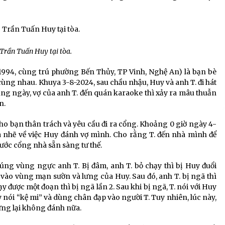
 Trần Tuấn Huy tại tòa.
994, cùng trú phường Bến Thủy, TP Vinh, Nghệ An) là bạn bè
 cùng nhau. Khuya 3-8-2024, sau chầu nhậu, Huy và anh T. đi hát
cùng ngày, vợ của anh T. đến quán karaoke thì xảy ra mâu thuẫn
n.
 cho bạn thân trách và yêu cầu đi ra cổng. Khoảng 0 giờ ngày 4-
ra nhẽ về việc Huy đánh vợ mình. Cho rằng T. đến nhà mình để
ước cổng nhà sẵn sàng tư thế.
rúng vùng ngực anh T. Bị đâm, anh T. bỏ chạy thì bị Huy đuổi
t vào vùng mạn sườn và lưng của Huy. Sau đó, anh T. bị ngã thì
được một đoạn thì bị ngã lần 2. Sau khi bị ngã, T. nói với Huy
 nói “kệ mi” và dùng chân đạp vào người T. Tuy nhiên, lúc này,
ừng lại không đánh nữa.