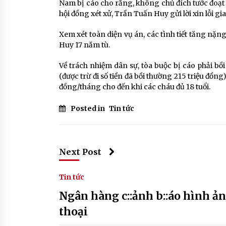
Nam bị cáo cho rằng, không chủ đích tước đoạt 
hội đồng xét xử, Trần Tuấn Huy gửi lời xin lỗi gia 
Xem xét toàn diện vụ án, các tình tiết tăng nặ
Huy 17 năm tù.
Về trách nhiệm dân sự, tòa buộc bị cáo phải bồ
(được trừ đi số tiền đã bồi thường 215 triệu đồng
đồng/tháng cho đến khi các cháu đủ 18 tuổi.
Posted in
Tin tức
Next Post
Tin tức
Ngân hàng c::ảnh b::áo hình ả
thoại