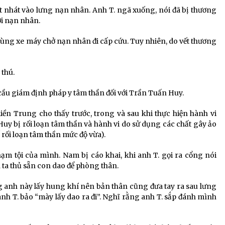
t nhát vào lưng nạn nhân. Anh T. ngã xuống, nói đã bị thương
ời nạn nhân.
dùng xe máy chở nạn nhân đi cấp cứu. Tuy nhiên, do vết thương
 thú.
cầu giám định pháp y tâm thần đối với Trần Tuấn Huy.
ền Trung cho thấy trước, trong và sau khi thực hiện hành vi
Huy bị rối loạn tâm thần và hành vi do sử dụng các chất gây ảo
ố rối loạn tâm thần mức độ vừa).
ạm tội của mình. Nam bị cáo khai, khi anh T. gọi ra cổng nói
ta thủ sẵn con dao để phòng thân.
ng anh này lấy hung khí nên bản thân cũng đưa tay ra sau lưng
nh T. bảo “mày lấy dao ra đi”. Nghĩ rằng anh T. sắp đánh mình