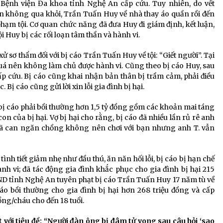
 Bệnh viện Đa khoa tỉnh Nghệ An cấp cứu. Tuy nhiên, do vết
n không qua khỏi, Trần Tuấn Huy về nhà thay áo quần rồi đến
hạm tội. Cơ quan chức năng đã đưa Huy đi giám định, kết luận,
i Huy bị các rối loạn tâm thần và hành vi.
 sơ thẩm đối với bị cáo Trần Tuấn Huy về tội: “Giết người”. Tại
quá nên không làm chủ được hành vi. Cũng theo bị cáo Huy, sau
 cấp cứu. Bị cáo cũng khai nhận bản thân bị trầm cảm, phải điều
Bị cáo cũng gửi lời xin lỗi gia đình bị hại.
 bị cáo phải bồi thường hơn 1,5 tỷ đồng gồm các khoản mai táng
con của bị hại. Vợ bị hại cho rằng, bị cáo đã nhiều lần rủ rê anh
đã can ngăn chồng không nên chơi với bạn nhưng anh T. vẫn
nh tiết giảm nhẹ như đầu thú, ăn năn hối lỗi, bị cáo bị hạn chế
h vi; đã tác động gia đình khắc phục cho gia đình bị hại 215
ND tỉnh Nghệ An tuyên phạt bị cáo Trần Tuấn Huy 17 năm tù về
 cáo bồi thường cho gia đình bị hại hơn 268 triệu đồng và cấp
ồng/cháu cho đến 18 tuổi.
t với tiêu đề: “Người đàn ông bị đâm tử vong sau câu hỏi ‘sao