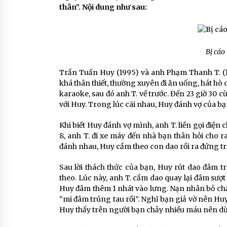
thân”. Nội dung như sau:
Bị cáo
Trần Tuấn Huy (1995) và anh Phạm Thanh T. (1
khá thân thiết, thường xuyên đi ăn uống, hát hò
karaoke, sau đó anh T. về trước. Đến 23 giờ 30 
với Huy. Trong lúc cãi nhau, Huy đánh vợ của bạ
Khi biết Huy đánh vợ mình, anh T. liền gọi điện
8, anh T. đi xe máy đến nhà bạn thân hỏi cho 
đánh nhau, Huy cầm theo con dao rồi ra đứng tr
Sau lời thách thức của bạn, Huy rút dao đâm t
theo. Lúc này, anh T. cầm dao quay lại đâm sượ
Huy đâm thêm 1 nhát vào lưng. Nạn nhân bỏ chạy 
“mi đâm trúng tau rồi”. Nghĩ bạn giả vờ nên Huy
Huy thấy trên người bạn chảy nhiều máu nên d