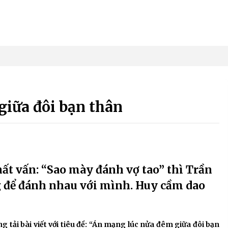
giữa đôi bạn thân
ất vấn: “Sao mày đánh vợ tao” thì Trần
 để đánh nhau với mình. Huy cầm dao
tải bài viết với tiêu đề: “Án mạng lúc nửa đêm giữa đôi bạn