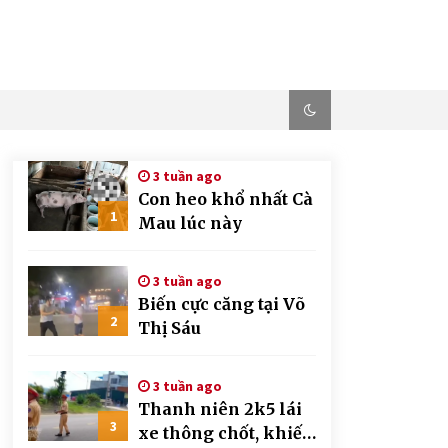
3 tuần ago
Con heo khổ nhất Cà
1
Mau lúc này
3 tuần ago
Biến cực căng tại Võ
2
Thị Sáu
3 tuần ago
Thanh niên 2k5 lái
3
xe thông chốt, khiến