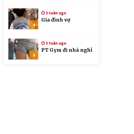
CSGT đứng hình mất
mấy giây
3 tuần ago
Gia đình vợ
4
3 tuần ago
PT Gym đi nhà nghỉ
5