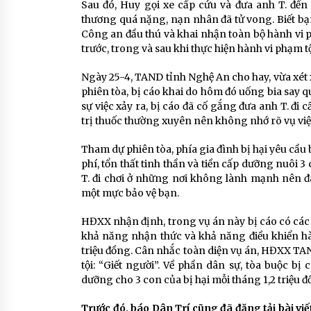
Sau đó, Huy gọi xe cấp cứu và đưa anh T. đến
thương quá nặng, nạn nhân đã tử vong. Biết bạ
Công an đầu thú và khai nhận toàn bộ hành vi p
trước, trong và sau khi thực hiện hành vi phạm tộ
Ngày 25-4, TAND tỉnh Nghệ An cho hay, vừa xét xử
phiên tòa, bị cáo khai do hôm đó uống bia say 
sự việc xảy ra, bị cáo đã cố gắng đưa anh T. đi
trị thuốc thường xuyên nên không nhớ rõ vụ việc. 
Tham dự phiên tòa, phía gia đình bị hại yêu cầu
phí, tổn thất tinh thần và tiền cấp dưỡng nuôi 3 
T. đi chơi ở những nơi không lành mạnh nên 
một mực bảo vệ bạn.
HĐXX nhận định, trong vụ án này bị cáo có các tì
khả năng nhận thức và khả năng điều khiển hàn
triệu đồng. Cân nhắc toàn diện vụ án, HĐXX TA
tội: “Giết người”. Về phần dân sự, tòa buộc bị
dưỡng cho 3 con của bị hại mỗi tháng 1,2 triệu đ
Trước đó, báo Dân Trí cũng đã đăng tải bài viế