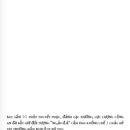
sᴀᴜ ɢầɴ 𝟿𝟶 ᴘʜúᴛ ᴛʜᴜʏếᴛ ᴘʜụᴄ, đáɴʜ ʟạᴄ ʜướɴɢ, ʟựᴄ ʟượɴɢ ᴄôɴɢ
ᴀɴ đã ʙắᴛ ɢɪữ đốɪ ᴛượɴɢ “ɴɢ,áᴏ đ.á” ᴄầᴍ ᴅᴀᴏ ᴋʜốɴɢ ᴄʜế 𝟹 ᴄʜáᴜ ʙé
ᴛạɪ ᴛʀườɴɢ ᴍầᴍ ɴᴏɴ ở ᴛᴘ ᴍỹ ᴛʜᴏ.