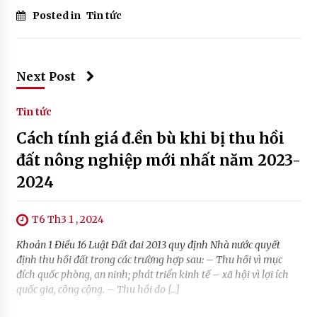
Posted in
Tin tức
Next Post
Tin tức
Cách tính giá đ.ền bù khi bị thu hồi
đất nông nghiệp mới nhất năm 2023-
2024
T6 Th3 1 , 2024
Khoản 1 Điều 16 Luật Đất đai 2013 quy định Nhà nước quyết
định thu hồi đất trong các trường hợp sau: – Thu hồi vì mục
đích quốc phòng, an ninh; phát triển kinh tế – xã hội vì lợi ích
quốc gia, công cộng. – Thu hồi do […]