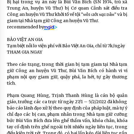
Bị hại trong vụ án này là Bùi Văn Bích (SN 1974, trú xã
Trung An, huyện Vũ Thư) bị Cơ quan Cảnh sát điều tra
Công an huyện Vũ Thư khởi tố về tội “ᴍôɪ ɢɪớɪ ᴍạɪ ᴅâᴍ” và bị
giam tại Nhà tạm giữ Công an huyện Vũ Thư.
recommended by
BẢO VIỆT AN GIA
Tạm biệt nỗi lo viện phí với Bảo Việt An Gia, chỉ từ 7k/ngày
THAM GIA NGAY
Theo cáo trạng, trong thời gian bị tạm giam tại Nhà tạm
giữ Công an huyện Vũ Thư, Bùi Văn Bích có hành vi vi
phạm nội quy giam giữ, quậy phá, la hét, tự gây thương
tích.
Phạm Quang Hùng, Trịnh Thanh Hùng là cán bộ quản
giáo, trưởng các ca trực từ ngày 27/1 – 5/2/2022 đã không
báo cáo lãnh đạo xử lý theo quy định của pháp luật, mà tự ý
chỉ đạo các bị can, phạm nhân trong Nhà tạm giữ cưỡng
bức Bùi Văn Bích đưa lên ghế thẩm vấn, khóa chân, khóa
tay cố định trên ghế ngoài trời nhiều ngày liên tục, trong
điều kiện trời rét. Trong đó, có hai lần kéo dài liên tục gần