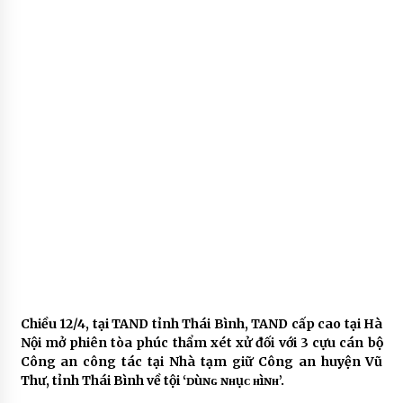
Chiều 12/4, tại TAND tỉnh Thái Bình, TAND cấp cao tại Hà
Nội mở phiên tòa phúc thẩm xét xử đối với 3 cựu cán bộ
Công an công tác tại Nhà tạm giữ Công an huyện Vũ
Thư, tỉnh Thái Bình về tội ‘ᴅùɴɢ ɴʜụᴄ ʜìɴʜ’.