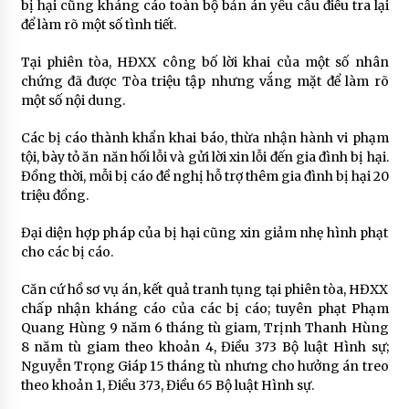
bị hại cũng kháng cáo toàn bộ bản án yêu cầu điều tra lại
để làm rõ một số tình tiết.
Tại phiên tòa, HĐXX công bố lời khai của một số nhân
chứng đã được Tòa triệu tập nhưng vắng mặt để làm rõ
một số nội dung.
Các bị cáo thành khẩn khai báo, thừa nhận hành vi phạm
tội, bày tỏ ăn năn hối lỗi và gửi lời xin lỗi đến gia đình bị hại.
Đồng thời, mỗi bị cáo đề nghị hỗ trợ thêm gia đình bị hại 20
triệu đồng.
Đại diện hợp pháp của bị hại cũng xin giảm nhẹ hình phạt
cho các bị cáo.
Căn cứ hồ sơ vụ án, kết quả tranh tụng tại phiên tòa, HĐXX
chấp nhận kháng cáo của các bị cáo; tuyên phạt Phạm
Quang Hùng 9 năm 6 tháng tù giam, Trịnh Thanh Hùng
8 năm tù giam theo khoản 4, Điều 373 Bộ luật Hình sự;
Nguyễn Trọng Giáp 15 tháng tù nhưng cho hưởng án treo
theo khoản 1, Điều 373, Điều 65 Bộ luật Hình sự.