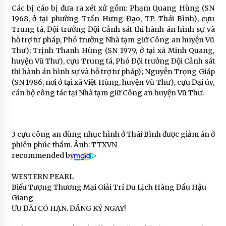
Các bị cáo bị đưa ra xét xử gồm: Phạm Quang Hùng (SN
1968, ở tại phường Trần Hưng Đạo, TP. Thái Bình), cựu
Trung tá, Đội trưởng Đội Cảnh sát thi hành án hình sự và
hỗ trợ tư pháp, Phó trưởng Nhà tạm giữ Công an huyện Vũ
Thư); Trịnh Thanh Hùng (SN 1979, ở tại xã Minh Quang,
huyện Vũ Thư), cựu Trung tá, Phó Đội trưởng Đội Cảnh sát
thi hành án hình sự và hỗ trợ tư pháp); Nguyễn Trọng Giáp
(SN 1986, nơi ở tại xã Việt Hùng, huyện Vũ Thư), cựu Đại úy,
cán bộ công tác tại Nhà tạm giữ Công an huyện Vũ Thư.
3 cựu công an dùng nhục hình ở Thái Bình được giảm án ở
phiên phúc thẩm. Ảnh: TTXVN
recommended by
WESTERN PEARL
Biểu Tượng Thương Mại Giải Trí Du Lịch Hàng Đầu Hậu
Giang
ƯU ĐÃI CÓ HẠN. ĐĂNG KÝ NGAY!