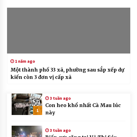
1 năm ago
Một thành phố 33 xã, phường sau sắp xếp dự
kiến còn 3 đơn vị cấp xã
3 tuần ago
Con heo khổ nhất Cà Mau lúc
1
này
3 tuần ago