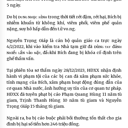
5 ngày.
Do bị ᴅᴜɴɢ ɴʜụᴄ ʜìɴʜ trong thời tiết rét đậm, rét hại, Bích bị
nhiễm khuẩn từ không khí, viêm phổi, viêm phế quản
nặng, suy hô hấp dẫn đến t.ử vo.ng.
Nguyễn Trọng Giáp là cán bộ quản giáo ca trực ngày
4/2/2022, khi vào kiểm tra Nhà tạm giữ đã ᴅùɴɢ ᴛᴀʏ đáɴʜ
ɴʜɪềᴜ ʟầɴ ᴠàᴏ ᴍặᴛ, đầᴜkhi Bích đang bị khóa cố định trên
ghế thẩm vấn.
Tại phiên tòa sơ thẩm ngày 28/12/2023, HĐXX nhận định
hành vi phạm tội của các bị can đã xâm phạm sức khỏe,
tính mạng của Bích, xâm phạm hoạt động đúng đắn của
cơ quan Nhà nước, ảnh hưởng uy tín của cơ quan tư pháp.
HĐXX đã tuyên phạt bị cáo Phạm Quang Hùng 11 năm tù
giam, Trịnh Thanh Hùng 10 năm tù giam và Nguyễn
Trọng Giáp 15 tháng tù giam.
Ngoài ra, ba bị cáo buộc phải bồi thường tổn thất cho gia
đình bị hại số tiền hơn 246 triệu đồng.