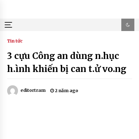
Skip
to
content
Tin tức
3 cựu Công an dùng n.hục
h.ình khiến bị can t.ử vo.ng
editortram
2 năm ago