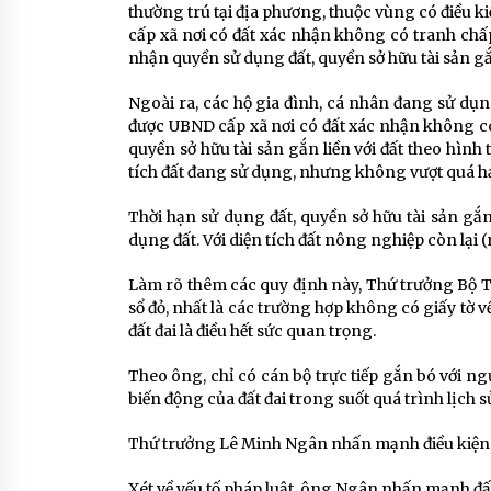
thường trú tại địa phương, thuộc vùng có điều k
cấp xã nơi có đất xác nhận không có tranh chấp
nhận quyền sử dụng đất, quyền sở hữu tài sản gắn
Ngoài ra, các hộ gia đình, cá nhân đang sử dụ
được UBND cấp xã nơi có đất xác nhận không có
quyền sở hữu tài sản gắn liền với đất theo hình
tích đất đang sử dụng, nhưng không vượt quá h
Thời hạn sử dụng đất, quyền sở hữu tài sản gắn
dụng đất. Với diện tích đất nông nghiệp còn lại 
Làm rõ thêm các quy định này, Thứ trưởng Bộ T
sổ đỏ, nhất là các trường hợp không có giấy tờ về
đất đai là điều hết sức quan trọng.
Theo ông, chỉ có cán bộ trực tiếp gắn bó với ngư
biến động của đất đai trong suốt quá trình lịch s
Thứ trưởng Lê Minh Ngân nhấn mạnh điều kiện “
Xét về yếu tố pháp luật, ông Ngân nhấn mạnh đ