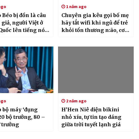
ago
1 năm ago
Béo bị đồn là câu
Chuyên gia kêu gọi bố mẹ
giả, người Việt ở
hãy tắt wifi khi ngủ để trẻ
Quốc lên tiếng nói
khỏi tổn thương n:ão, cơ
thể kém phát triển
ago
2 năm ago
p bộ máy ‘đụng
H’Hen Niê diện bikini
0 bộ trưởng, 80 –
nhỏ xíu, tự tin tạo dáng
 trưởng
giữa trời tuyết lạnh giá