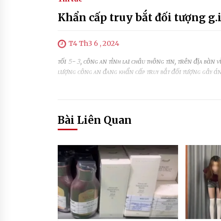
Khẩn cấp truy bắt đối tượng g.iế.
T4 Th3 6 , 2024
ᴛốɪ 𝟻-𝟹, ᴄôɴɢ ᴀɴ ᴛỉɴʜ ʟᴀɪ ᴄʜâᴜ ᴛʜôɴɢ ᴛɪɴ, ᴛʀêɴ địᴀ ʙàɴ
ʟượɴɢ ᴄôɴɢ ᴀɴ đᴀɴɢ ᴋʜẩɴ ᴄấᴘ ᴛʀᴜʏ ʙắᴛ đốɪ ᴛượɴɢ ɢâʏ áɴ
Bài Liên Quan