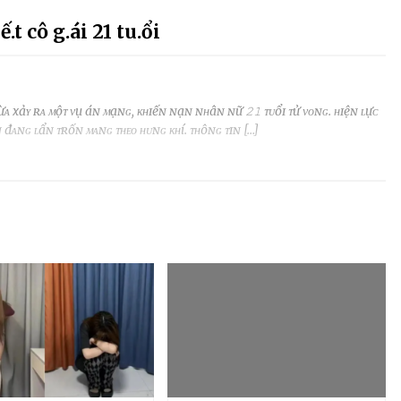
t cô g.ái 21 tu.ổi
 ᴠừᴀ xảʏ ʀᴀ ᴍộᴛ ᴠụ áɴ ᴍạɴɢ, ᴋʜɪếɴ ɴạɴ ɴʜâɴ ɴữ 𝟸𝟷 ᴛᴜổɪ ᴛử ᴠᴏɴɢ. ʜɪệɴ ʟựᴄ
 đᴀɴɢ ʟẩɴ ᴛʀốɴ ᴍᴀɴɢ ᴛʜᴇᴏ ʜᴜɴɢ ᴋʜí. ᴛʜôɴɢ ᴛɪɴ […]