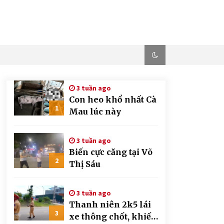
3 tuần ago
Con heo khổ nhất Cà
1
Mau lúc này
3 tuần ago
Biến cực căng tại Võ
2
Thị Sáu
3 tuần ago
Thanh niên 2k5 lái
3
xe thông chốt, khiến