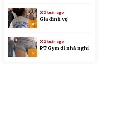
CSGT đứng hình mất
mấy giây
3 tuần ago
Gia đình vợ
4
3 tuần ago
PT Gym đi nhà nghỉ
5