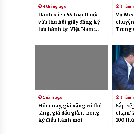
4 tháng ago
2 năm 
Danh sách 54 loại thuốc
Vụ Mèo 
vừa thu hồi giấy đăng ký
chuyện 
lưu hành tại Việt Nam:
Trung 
Thuốc kháng viêm, thuốc
rõ
giảm đau…
1 năm ago
2 năm 
Hôm nay, giá xăng có thể
Sắp xế
tăng, giá dầu giảm trong
chạm’ 2
kỳ điều hành mới
100 thứ