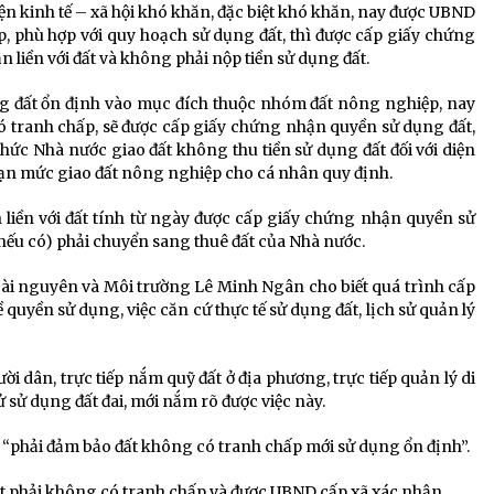
iện kinh tế – xã hội khó khăn, đặc biệt khó khăn, nay được UBND
, phù hợp với quy hoạch sử dụng đất, thì được cấp giấy chứng
 liền với đất và không phải nộp tiền sử dụng đất.
ng đất ổn định vào mục đích thuộc nhóm đất nông nghiệp, nay
 tranh chấp, sẽ được cấp giấy chứng nhận quyền sử dụng đất,
 thức Nhà nước giao đất không thu tiền sử dụng đất đối với diện
ạn mức giao đất nông nghiệp cho cá nhân quy định.
 liền với đất tính từ ngày được cấp giấy chứng nhận quyền sử
(nếu có) phải chuyển sang thuê đất của Nhà nước.
ài nguyên và Môi trường Lê Minh Ngân cho biết quá trình cấp
 quyền sử dụng, việc căn cứ thực tế sử dụng đất, lịch sử quản lý
ời dân, trực tiếp nắm quỹ đất ở địa phương, trực tiếp quản lý di
ử sử dụng đất đai, mới nắm rõ được việc này.
phải đảm bảo đất không có tranh chấp mới sử dụng ổn định”.
ất phải không có tranh chấp và được UBND cấp xã xác nhận.