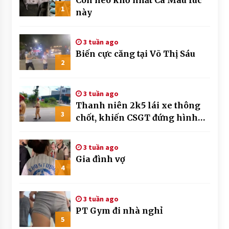
Con heo khổ nhất Cà Mau lúc
1
này
3 tuần ago
Biến cực căng tại Võ Thị Sáu
2
3 tuần ago
Thanh niên 2k5 lái xe thông
3
chốt, khiến CSGT đứng hình
mất mấy giây
3 tuần ago
Gia đình vợ
4
3 tuần ago
PT Gym đi nhà nghỉ
5