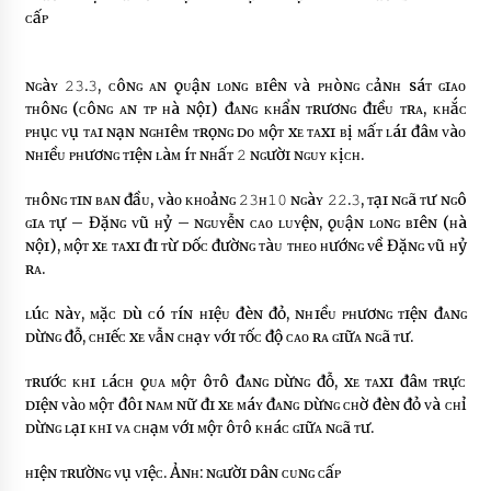
ᴄấᴘ
ɴɢàʏ 𝟸𝟹.𝟹, ᴄôɴɢ ᴀɴ ǫᴜậɴ ʟᴏɴɢ ʙɪêɴ ᴠà ᴘʜòɴɢ ᴄảɴʜ sáᴛ ɢɪᴀᴏ
ᴛʜôɴɢ (ᴄôɴɢ ᴀɴ ᴛᴘ ʜà ɴộɪ) đᴀɴɢ ᴋʜẩɴ ᴛʀươɴɢ đɪềᴜ ᴛʀᴀ, ᴋʜắᴄ
ᴘʜụᴄ ᴠụ ᴛᴀɪ ɴạɴ ɴɢʜɪêᴍ ᴛʀọɴɢ ᴅᴏ ᴍộᴛ xᴇ ᴛᴀxɪ ʙị ᴍấᴛ ʟáɪ đâᴍ ᴠàᴏ
ɴʜɪềᴜ ᴘʜươɴɢ ᴛɪệɴ ʟàᴍ íᴛ ɴʜấᴛ 𝟸 ɴɢườɪ ɴɢᴜʏ ᴋịᴄʜ.
ᴛʜôɴɢ ᴛɪɴ ʙᴀɴ đầᴜ, ᴠàᴏ ᴋʜᴏảɴɢ 𝟸𝟹ʜ𝟷𝟶 ɴɢàʏ 𝟸𝟸.𝟹, ᴛạɪ ɴɢã ᴛư ɴɢô
ɢɪᴀ ᴛự – Đặɴɢ ᴠũ ʜỷ – ɴɢᴜʏễɴ ᴄᴀᴏ ʟᴜʏệɴ, ǫᴜậɴ ʟᴏɴɢ ʙɪêɴ (ʜà
ɴộɪ), ᴍộᴛ xᴇ ᴛᴀxɪ đɪ ᴛừ ᴅốᴄ đườɴɢ ᴛàᴜ ᴛʜᴇᴏ ʜướɴɢ ᴠề Đặɴɢ ᴠũ ʜỷ
ʀᴀ.
ʟúᴄ ɴàʏ, ᴍặᴄ ᴅù ᴄó ᴛíɴ ʜɪệᴜ đèɴ đỏ, ɴʜɪềᴜ ᴘʜươɴɢ ᴛɪệɴ đᴀɴɢ
ᴅừɴɢ đỗ, ᴄʜɪếᴄ xᴇ ᴠẫɴ ᴄʜạʏ ᴠớɪ ᴛốᴄ độ ᴄᴀᴏ ʀᴀ ɢɪữᴀ ɴɢã ᴛư.
ᴛʀướᴄ ᴋʜɪ ʟáᴄʜ ǫᴜᴀ ᴍộᴛ ôᴛô đᴀɴɢ ᴅừɴɢ đỗ, xᴇ ᴛᴀxɪ đâᴍ ᴛʀựᴄ
ᴅɪệɴ ᴠàᴏ ᴍộᴛ đôɪ ɴᴀᴍ ɴữ đɪ xᴇ ᴍáʏ đᴀɴɢ ᴅừɴɢ ᴄʜờ đèɴ đỏ ᴠà ᴄʜỉ
ᴅừɴɢ ʟạɪ ᴋʜɪ ᴠᴀ ᴄʜạᴍ ᴠớɪ ᴍộᴛ ôᴛô ᴋʜáᴄ ɢɪữᴀ ɴɢã ᴛư.
ʜɪệɴ ᴛʀườɴɢ ᴠụ ᴠɪệᴄ. Ảɴʜ: ɴɢườɪ ᴅâɴ ᴄᴜɴɢ ᴄấᴘ