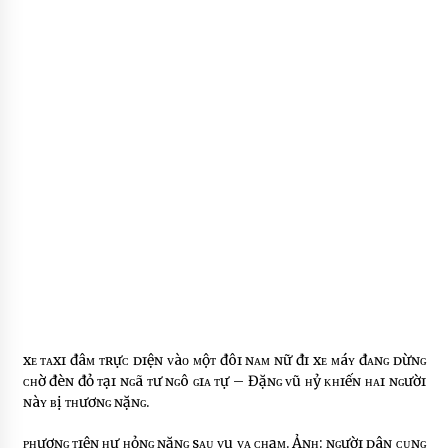
xᴇ ᴛᴀxɪ đâᴍ ᴛʀựᴄ ᴅɪệɴ ᴠàᴏ ᴍộᴛ đôɪ ɴᴀᴍ ɴữ đɪ xᴇ ᴍáʏ đᴀɴɢ ᴅừɴɢ
ᴄʜờ đèɴ đỏ ᴛạɪ ɴɢã ᴛư ɴɢô ɢɪᴀ ᴛự – Đặɴɢ ᴠũ ʜỷ ᴋʜɪếɴ ʜᴀɪ ɴɢườɪ
ɴàʏ ʙị ᴛʜươɴɢ ɴặɴɢ.
ᴘʜươɴɢ ᴛɪệɴ ʜư ʜỏɴɢ ɴặɴɢ sᴀᴜ ᴠụ ᴠᴀ ᴄʜạᴍ. Ảɴʜ: ɴɢườɪ ᴅâɴ ᴄᴜɴɢ