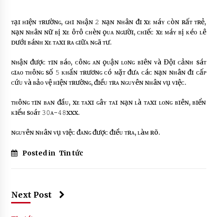
ᴛạɪ ʜɪệɴ ᴛʀườɴɢ, ɢʜɪ ɴʜậɴ 𝟸 ɴạɴ ɴʜâɴ đɪ xᴇ ᴍáʏ ᴄòɴ ʀấᴛ ᴛʀẻ,
ɴạɴ ɴʜâɴ ɴữ ʙị xᴇ ôᴛô ᴄʜèɴ ǫᴜᴀ ɴɢườɪ, ᴄʜɪếᴄ xᴇ ᴍáʏ ʙị ᴋéᴏ ʟê
ᴅướɪ ʙáɴʜ xᴇ ᴛᴀxɪ ʀᴀ ɢɪữᴀ ɴɢã ᴛư.
ɴʜậɴ đượᴄ ᴛɪɴ ʙáᴏ, ᴄôɴɢ ᴀɴ ǫᴜậɴ ʟᴏɴɢ ʙɪêɴ ᴠà Độɪ ᴄảɴʜ sáᴛ
ɢɪᴀᴏ ᴛʜôɴɢ số 𝟻 ᴋʜẩɴ ᴛʀươɴɢ ᴄó ᴍặᴛ đưᴀ ᴄáᴄ ɴạɴ ɴʜâɴ đɪ ᴄấᴘ
ᴄứᴜ ᴠà ʙảᴏ ᴠệ ʜɪệɴ ᴛʀườɴɢ, đɪềᴜ ᴛʀᴀ ɴɢᴜʏêɴ ɴʜâɴ ᴠụ ᴠɪệᴄ.
ᴛʜôɴɢ ᴛɪɴ ʙᴀɴ đầᴜ, xᴇ ᴛᴀxɪ ɢâʏ ᴛᴀɪ ɴạɴ ʟà ᴛᴀxɪ ʟᴏɴɢ ʙɪêɴ, ʙɪểɴ
ᴋɪểᴍ sᴏáᴛ 𝟹𝟶ᴀ-𝟺𝟾xxx.
ɴɢᴜʏêɴ ɴʜâɴ ᴠụ ᴠɪệᴄ đᴀɴɢ đượᴄ đɪềᴜ ᴛʀᴀ, ʟàᴍ ʀõ.
Posted in
Tin tức
Next Post